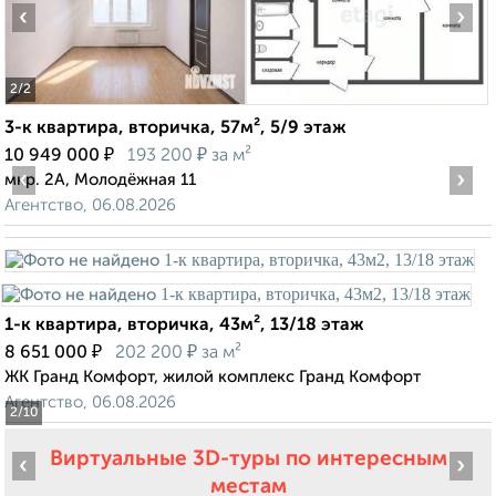
‹
›
2
/2
3-к квартира, вторичка, 57м², 5/9 этаж
₽
₽
10 949 000
193 200
за м²
‹
›
мкр. 2А, Молодёжная 11
Агентство, 06.08.2026
1-к квартира, вторичка, 43м², 13/18 этаж
₽
₽
8 651 000
202 200
за м²
ЖК Гранд Комфорт, жилой комплекс Гранд Комфорт
Агентство, 06.08.2026
2
/10
Виртуальные 3D-туры по интересным
‹
›
местам