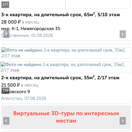
2
/7
3-к квартира, на длительный срок, 65м², 5/10 этаж
₽
28 000
в месяц
мкр. К-1, Нижегородская 35
‹
›
Собственник, 01.08.2026
2-к квартира, на длительный срок, 55м², 2/17 этаж
₽
21 500
в месяц
2
/6
Жуковского 9
Агентство, 07.08.2026
Виртуальные 3D-туры по интересным
‹
›
местам