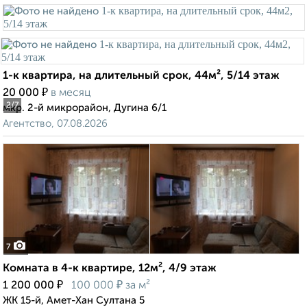
1-к квартира, на длительный срок, 44м², 5/14 этаж
₽
20 000
в месяц
2
/7
мкр. 2-й микрорайон, Дугина 6/1
Агентство, 07.08.2026
7
Комната в 4-к квартире, 12м², 4/9 этаж
₽
₽
1 200 000
100 000
за м²
ЖК 15-й, Амет-Хан Султана 5