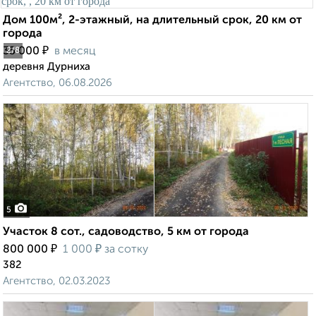
Дом 100м², 2-этажный, на длительный срок, 20 км от
города
₽
35 000
в месяц
2
/8
деревня Дурниха
Агентство, 06.08.2026
5
Участок 8 сот., садоводство, 5 км от города
₽
₽
800 000
1 000
за сотку
382
Агентство, 02.03.2023