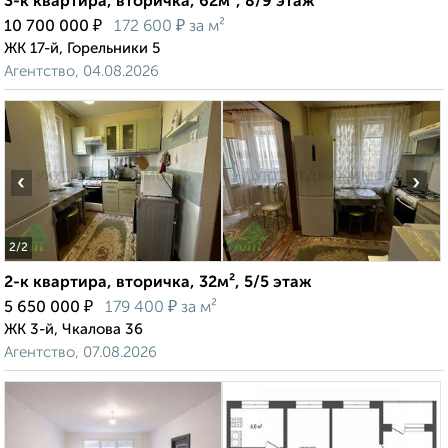
3-к квартира, вторичка, 62м², 8/9 этаж
₽
₽
10 700 000
172 600
за м²
ЖК 17-й, Горельники 5
Агентство, 04.08.2026
‹
›
2
/2
2-к квартира, вторичка, 32м², 5/5 этаж
₽
₽
5 650 000
179 400
за м²
ЖК 3-й, Чкалова 36
Агентство, 07.08.2026