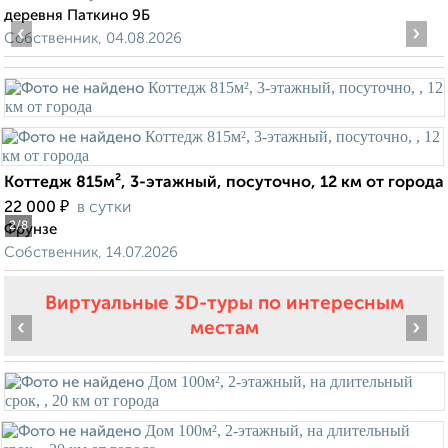
деревня Паткино 9Б
‹
›
Собственник, 04.08.2026
Коттедж 815м², 3-этажный, посуточно, 12 км от города
₽
22 000
в сутки
2
/8
Фрунзе
Собственник, 14.07.2026
Виртуальные 3D-туры по интересным
‹
›
местам