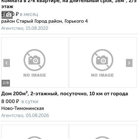
Комната в 2-к квартире, на длительный срок, 16м², 2/5
этаж
₽
5 000
в месяц
1
район Старый Город район, Горького 4
Агентство, 15.08.2022
‹
›
2
/8
Дом 200м², 2-этажный, посуточно, 10 км от города
₽
8 000
в сутки
Ново-Тимонинская
Агентство, 05.08.2026