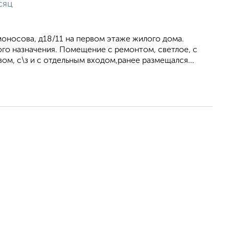
сяц
оносова, д18/11 на первом этаже жилого дома.
о назначения. Помещение с ремонтом, светлое, с
вом, с\з и с отдельным входом,ранее размещался...
1