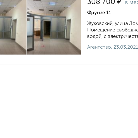
₽
308 700
в ме
Фрунзе 11
Жуковский, улица Лом
Помещение свободног
водой, с электричест
Агентство, 23.03.202