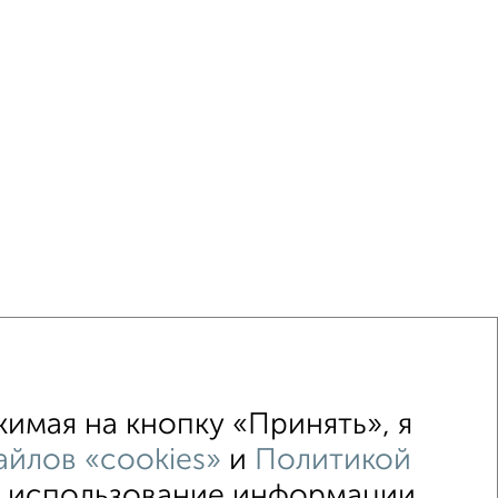
имая на кнопку «Принять», я
йлов «cookies»
и
Политикой
↑ НАВЕРХ К МЕНЮ
 и использование информации