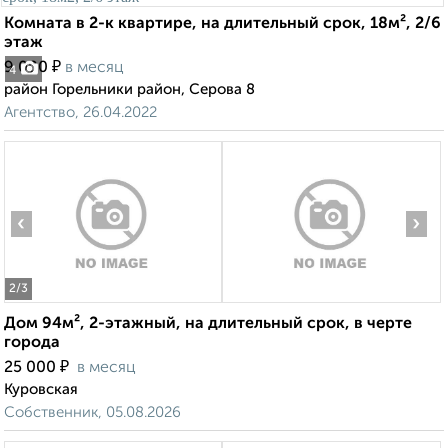
Комната в 2-к квартире, на длительный срок, 18м², 2/6
этаж
₽
9 000
в месяц
4
район Горельники район, Серова 8
Агентство, 26.04.2022
‹
›
2
/3
Дом 94м², 2-этажный, на длительный срок, в черте
города
₽
25 000
в месяц
Куровская
Собственник, 05.08.2026