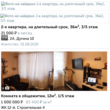
2-к квартира, на длительный срок, 36м², 3/5 этаж
₽
21 000
в месяц
2
/8
мкр. 2А, Дугина 10
Агентство, 01.08.2026
8
Комната в общежитии, 12м², 1/5 этаж
₽
₽
1 000 000
83 400
за м²
ЖК 12-й, Строительная 4