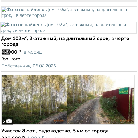
Дом 102м², 2-этажный, на длительный срок, в черте
города
₽
25 000
в месяц
2
/3
Горького
Собственник, 06.08.2026
5
Участок 8 сот., садоводство, 5 км от города