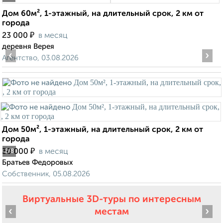
Дом 60м², 1-этажный, на длительный срок, 2 км от
города
₽
23 000
в месяц
деревня Верея
‹
›
Агентство, 03.08.2026
Дом 50м², 1-этажный, на длительный срок, 2 км от
города
₽
30 000
в месяц
2
/8
Братьев Федоровых
Собственник, 05.08.2026
Виртуальные 3D-туры по интересным
‹
›
местам