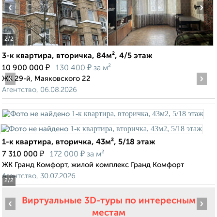
‹
›
2
/2
3-к квартира, вторичка, 84м², 4/5 этаж
₽
₽
10 900 000
130 400
за м²
‹
›
ЖК 29-й, Маяковского 22
Агентство, 06.08.2026
1-к квартира, вторичка, 43м², 5/18 этаж
₽
₽
7 310 000
172 000
за м²
ЖК Гранд Комфорт, жилой комплекс Гранд Комфорт
Агентство, 30.07.2026
2
/2
Виртуальные 3D-туры по интересным
‹
›
местам