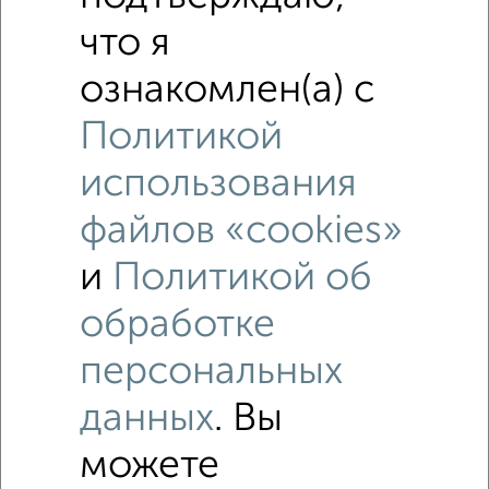
что я
ознакомлен(а) с
Политикой
использования
файлов «cookies»
и
Политикой об
обработке
Рядом, с меньшей ценой
персональных
Недалеко от СНО Дёмский 13 с ценой ниже
данных
. Вы
1‑комнатные квартиры
можете
Поиск по схожим параметрам: