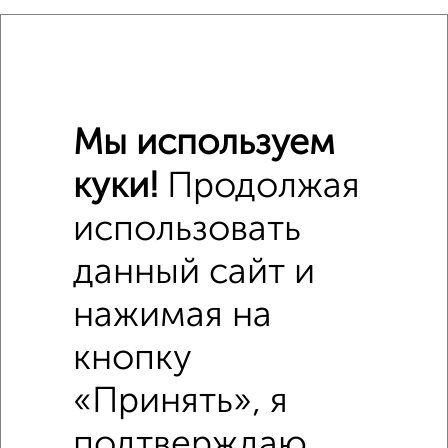
₽
3 990 000
₽
3 990 000
Мы используем
₽
4 940 000
куки!
Продолжая
Средняя цена район
использовать
Это предложение
Средняя цена по городу
данный сайт и
нажимая на
Похожие предложения рядом
1‑комнатные квартиры недалеко от СНО Дёмский 13
кнопку
«Принять», я
подтверждаю,