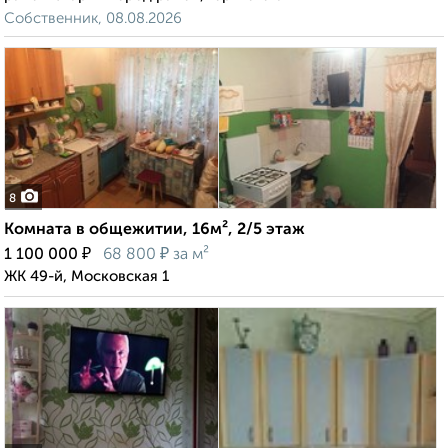
Собственник, 08.08.2026
8
Комната в общежитии, 16м², 2/5 этаж
₽
₽
1 100 000
68 800
за м²
ЖК 49-й, Московская 1