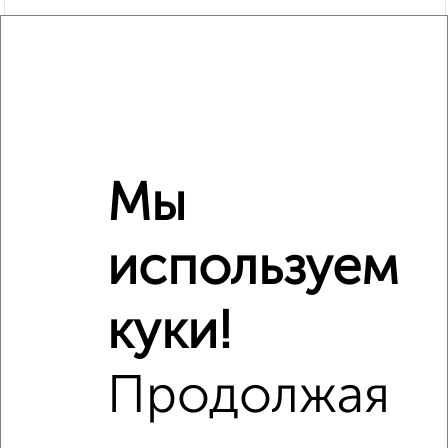
Мы
используем
Рядом, с меньшей ценой
Недалеко от жилой комплекс Гранд Комфорт с ценой
ниже
куки!
Продолжая
‹
›