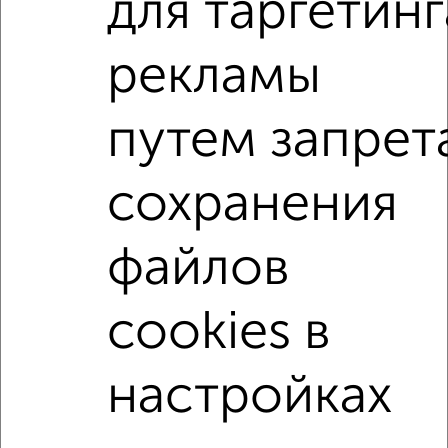
для таргетинг
ЖК Гранд Комфорт, жилой комплекс Гранд Комфорт
Агентство, 06.08.2026
рекламы
1-к квартиры
путем запрет
Поиск по схожим параметрам:
жилой комплекс Гранд Комфорт
сохранения
на улице жилой комплекс Гранд Комфорт
не первый этаж
не последний этаж
с балконом
файлов
с центральным отоплением
Вторичное жилье
cookies в
в панельном доме
с раздельным санузлом
площадью до 50 м²
настройках
↑ НАВЕРХ К МЕНЮ