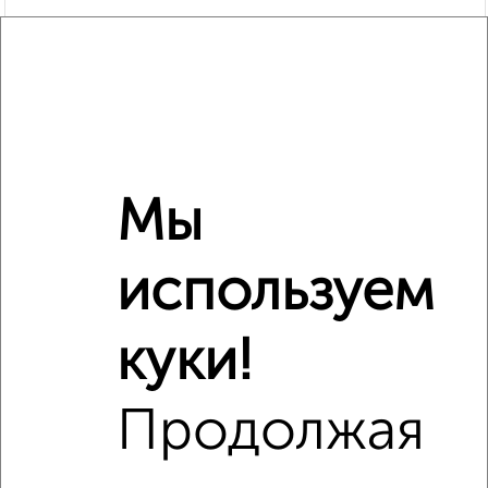
Мы
используем
Рядом, с меньшей ценой
Недалеко от жилой комплекс Гранд Комфорт с ценой
ниже
куки!
Продолжая
‹
›