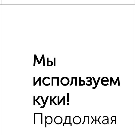
Мы
используем
Рядом, с меньшей ценой
Недалеко от жилой комплекс Гранд Комфорт с ценой
ниже
куки!
Продолжая
‹
›