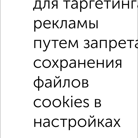
для таргетинг
ЖК Гранд Комфорт, жилой комплекс Гранд Комфорт
Агентство, 06.08.2026
рекламы
1-к квартиры
путем запрет
Поиск по схожим параметрам:
жилой комплекс Гранд Комфорт
сохранения
на улице жилой комплекс Гранд Комфорт
не первый этаж
не последний этаж
с балконом
файлов
с центральным отоплением
Вторичное жилье
cookies в
в панельном доме
с раздельным санузлом
площадью до 50 м²
настройках
↑ НАВЕРХ К МЕНЮ