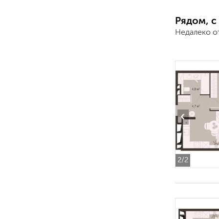
Рядом, с
Недалеко о
‹
2
/2