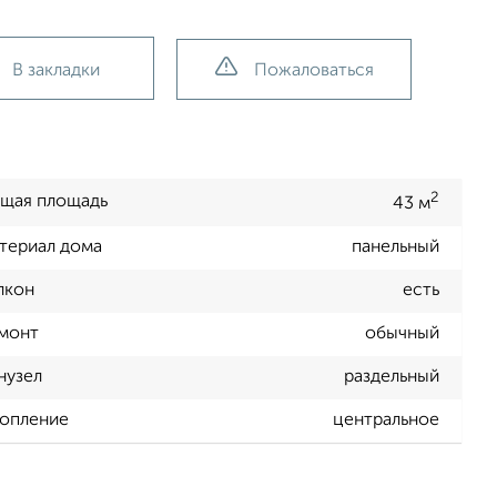
В закладки
Пожаловаться
2
щая площадь
43 м
териал дома
панельный
лкон
есть
монт
обычный
нузел
раздельный
опление
центральное