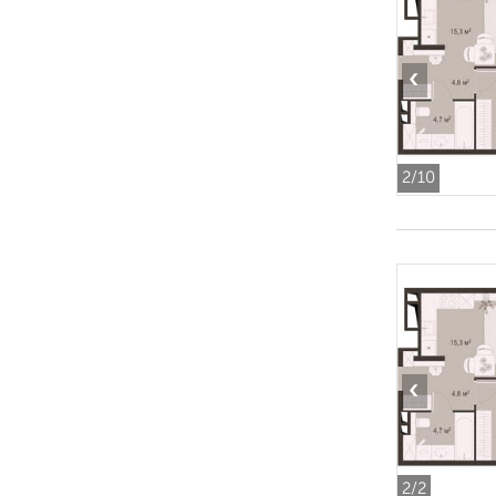
‹
2
/10
‹
2
/2