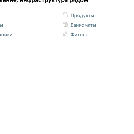
жение, инфраструктура рядом
Продукты
ды
Банкоматы
иники
Фитнес