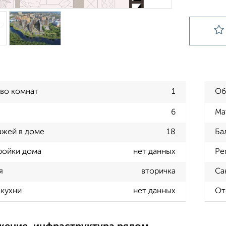
во комнат
1
Об
6
Ма
ажей в доме
18
Ба
ройки дома
нет данных
Ре
я
вторичка
Са
кухни
нет данных
От