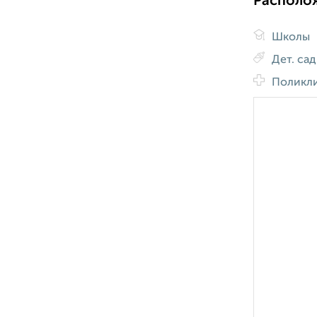
Располо
Школы
Дет. са
Поликл