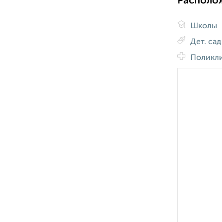
Располо
Школы
Дет. са
Поликл