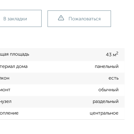
В закладки
Пожаловаться
2
щая площадь
43 м
териал дома
панельный
лкон
есть
монт
обычный
нузел
раздельный
опление
центральное