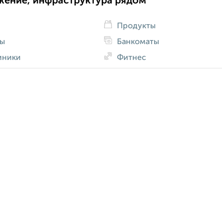
жение, инфраструктура рядом
Продукты
ды
Банкоматы
иники
Фитнес