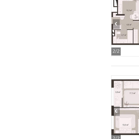
‹
2
/2
‹
2
/2