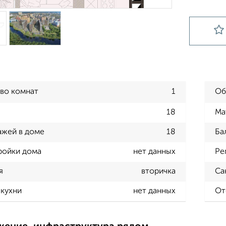
во комнат
1
Об
18
Ма
ажей в доме
18
Ба
ройки дома
нет данных
Ре
я
вторичка
Са
кухни
нет данных
От