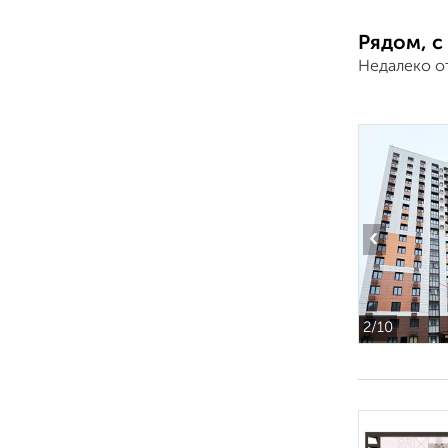
Рядом, с
Недалеко о
‹
2
/10