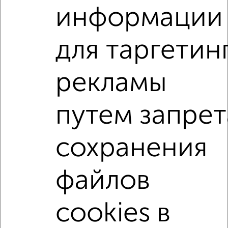
информации
2
/2
для таргетин
1-к квартира, вторичка, 33м², 1/9 этаж
₽
₽
4 900 000
148 500
за м²
ЖК 34-й, Чкалова 11
рекламы
Агентство, 01.08.2026
путем запрет
1-к квартиры
Поиск по схожим параметрам:
сохранения
жилой комплекс 15-й
на улице Осипенко
не первый этаж
не последний этаж
с балконом
файлов
с центральным отоплением
Вторичное жилье
cookies в
в монолитном доме
с раздельным санузлом
площадью до 40 м²