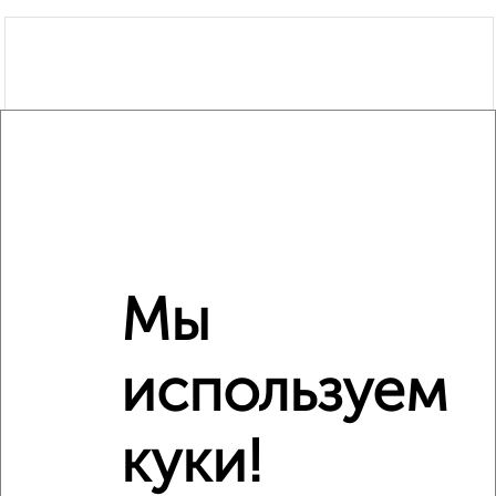
Мы
используем
куки!
Рядом, с меньшей ценой
Недалеко от Осипенко 6 с ценой ниже