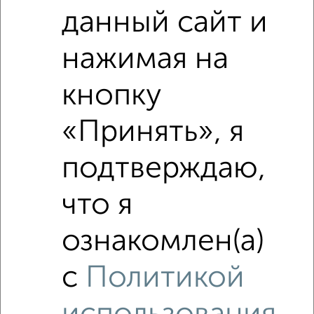
данный сайт и
₽
16 880 000
нажимая на
₽
21 130 000
кнопку
Средняя цена район
Это предложение
Средняя цена по городу
«Принять», я
подтверждаю,
Похожие предложения рядом
5‑комнатные квартиры недалеко от Грищенко 4
что я
ознакомлен(а)
с
Политикой