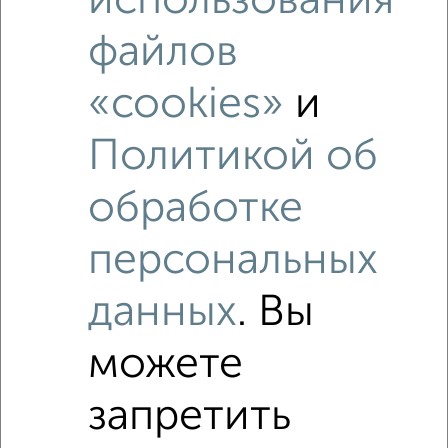
использования
файлов
«cookies»
и
Политикой об
обработке
Рядом, с меньшей ценой
персональных
Недалеко от Грищенко 4 с ценой ниже
данных
. Вы
можете
‹
›
запретить