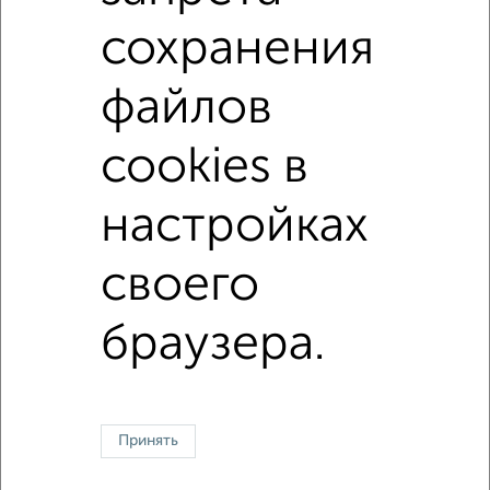
с центральным отоплением
Вторичное жилье
сохранения
в кирпичном доме
с раздельным санузлом
Цена до 4 500 000 руб.
площадью до 30 м²
файлов
В ипотеку
В большом дворе
В зеленой зоне
cookies в
↑ НАВЕРХ К МЕНЮ
настройках
Однокомнатные
Двухкомнатные
Трехкомнатные
4‑комнатные
своего
Квартиры студии
От застройщика
Без посредников
Вторичное жилье
В новостройке
В строящемся доме
В новом доме
браузера.
Контакты
Политика конфиденциальности
Пользовательское соглашение
Жуковский, улица Серова 15
© 2015–2026
Сайт-доска объявлений недвижимости
О проекте
Реклама на портале
Новости
Статьи
Блог
Риэлторы
Агентства
Принять
Застройщики
Ипотечный калькулятор
Консультации по недвижимости
Разместить объявление