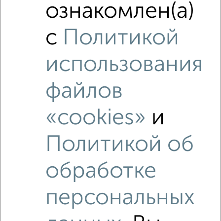
ознакомлен(а)
с
Политикой
использования
файлов
«cookies»
и
Политикой об
обработке
Рядом, с меньшей ценой
Недалеко от Амет-хан Султана 1 с ценой ниже
персональных