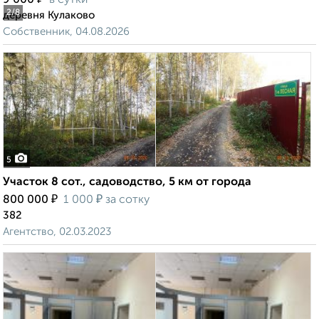
9 000
в сутки
2
/8
деревня Кулаково
Собственник, 04.08.2026
5
Участок 8 сот., садоводство, 5 км от города
₽
₽
800 000
1 000
за сотку
382
Агентство, 02.03.2023