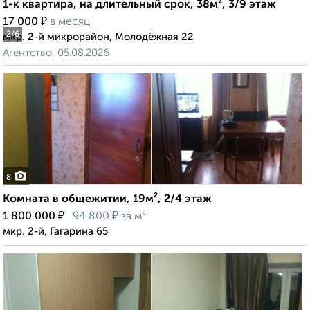
1-к квартира, на длительный срок, 38м², 3/9 этаж
₽
17 000
в месяц
2
/6
мкр. 2-й микрорайон, Молодёжная 22
Агентство, 05.08.2026
8
Комната в общежитии, 19м², 2/4 этаж
₽
₽
1 800 000
94 800
за м²
мкр. 2-й, Гагарина 65