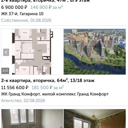
2-к квартира, вторичка, 47м², 6/9 этаж
₽
₽
6 900 000
146 900
за м²
ЖК 37-й, Гагарина 10
Собственник, 01.08.2026
‹
›
2
/2
2-к квартира, вторичка, 64м², 13/18 этаж
₽
₽
11 556 600
181 500
за м²
ЖК Гранд Комфорт, жилой комплекс Гранд Комфорт
Агентство, 02.08.2026