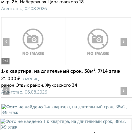
мкр. 2А, Набережная Циолковского 18
Агентство, 02.08.2026
‹
›
2
/4
1-к квартира, на длительный срок, 38м², 7/14 этаж
₽
21 000
в месяц
район Отдых район, Жуковского 34
‹
›
Агентство, 06.08.2026