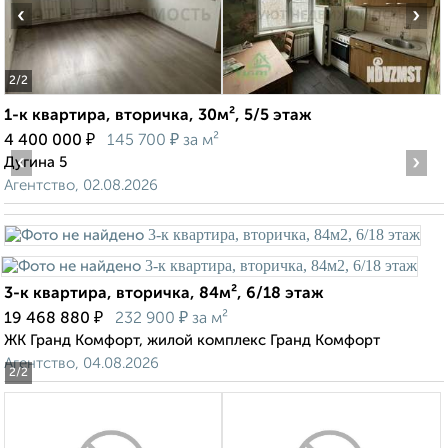
‹
›
2
/2
1-к квартира, вторичка, 30м², 5/5 этаж
₽
₽
4 400 000
145 700
за м²
‹
›
Дугина 5
Агентство, 02.08.2026
3-к квартира, вторичка, 84м², 6/18 этаж
₽
₽
19 468 880
232 900
за м²
ЖК Гранд Комфорт, жилой комплекс Гранд Комфорт
Агентство, 04.08.2026
2
/2