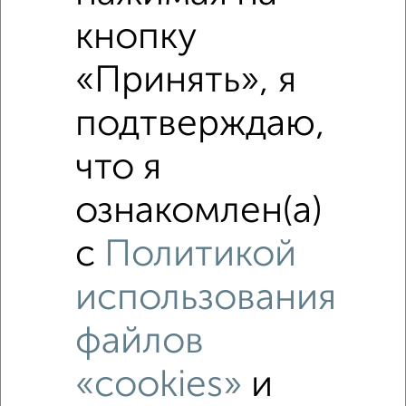
₽
3 490 000
кнопку
«Принять», я
₽
3 490 000
подтверждаю,
Средняя цена район
Это предложение
что я
Средняя цена по городу
ознакомлен(а)
Похожие предложения рядом
1‑комнатные квартиры недалеко от Туполева 10
с
Политикой
использования
файлов
«cookies»
и