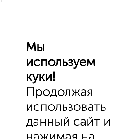
Мы
используем
куки!
Продолжая
использовать
Сравнение средних цен
1‑комнатные квартиры с похожей площадью ±10%
данный сайт и
₽
3 490 000
нажимая на