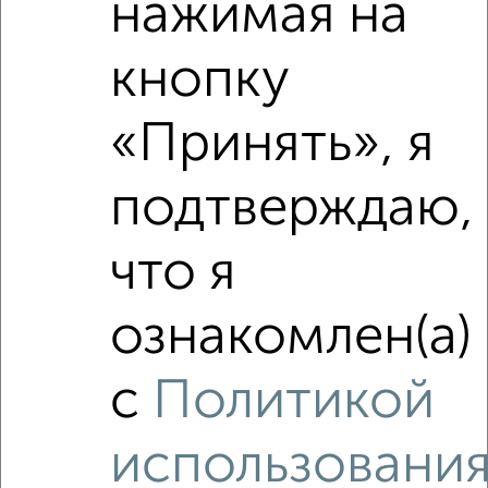
нажимая на
Средняя цена по городу
кнопку
Похожие предложения рядом
2‑комнатные квартиры недалеко от Чкалова 12
«Принять», я
подтверждаю,
что я
ознакомлен(а)
с
Политикой
использовани