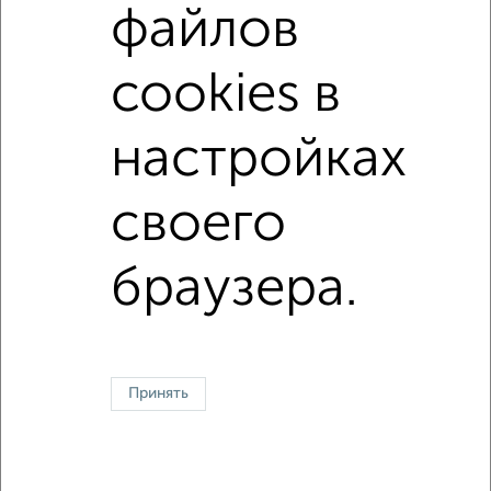
с центральным отоплением
Вторичное жилье
файлов
в панельном доме
с совмещенным санузлом
cookies в
площадью до 50 м²
настройках
↑ НАВЕРХ К МЕНЮ
своего
Однокомнатные
Двухкомнатные
Трехкомнатные
4‑комнатные
Квартиры студии
От застройщика
Без посредников
Вторичное жилье
В новостройке
В строящемся доме
В новом доме
браузера.
Контакты
Политика конфиденциальности
Пользовательское соглашение
Жуковский, улица Серова 15
© 2015–2026
Сайт-доска объявлений недвижимости
О проекте
Принять
Реклама на портале
Новости
Статьи
Блог
Риэлторы
Агентства
Застройщики
Ипотечный калькулятор
Консультации по недвижимости
Разместить объявление
Скачать приложение
Соцсети (vk.com | t.me | dzen.ru)