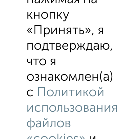
Это предложение
Средняя цена по городу
кнопку
«Принять», я
Похожие предложения рядом
1‑комнатные квартиры недалеко от Дугина 5
подтверждаю,
что я
ознакомлен(а)
с
Политикой
использования
файлов