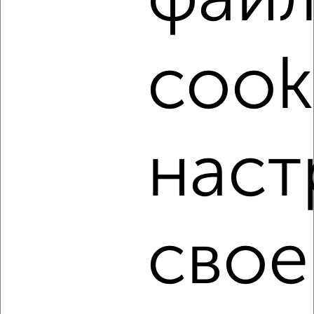
фай
‹
›
cook
2
/4
2-к квартира, на длительный срок, 50м², 4/9 этаж
₽
25 000
в месяц
мкр. 6-й микрорайон, Макаревского 5
Агентство, 06.08.2026
наст
‹
›
свое
2
/3
2-к квартира, на длительный срок, 56м², 3/5 этаж
₽
20 000
в месяц