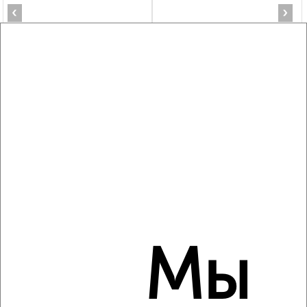
‹
›
2
/3
2-к квартира, на длительный срок, 54м², 3/5 этаж
₽
18 000
в месяц
мкр. К-1, Туполевское шоссе 7
Агентство, 07.08.2026
‹
›
Мы
2
/6
2-к квартира, на длительный срок, 55м², 4/14 этаж
₽
20 000
в месяц