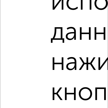
испо
‹
›
данн
2
/4
2-к квартира, на длительный срок, 45м², 4/5 этаж
₽
24 000
в месяц
Луч 25
нажи
Агентство, 07.08.2026
кноп
‹
›
2
/5
2-к квартира, на длительный срок, 45м², 4/5 этаж