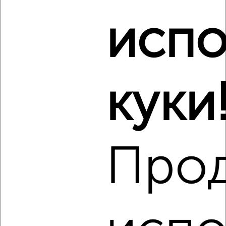
район Отдых район, Жуковского 34
Агентство, 07.08.2026
испо
Виртуальные 3D-туры по музеям и объектам
культуры
куки
‹
›
Про
2
/4
2-к квартира, на длительный срок, 45м², 4/5 этаж
₽
24 000
в месяц
район Старый Город район, Ломоносова 33
Агентство, 07.08.2026