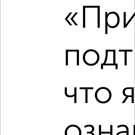
«При
₽
24 000
в месяц
Жуковского 15
Агентство, 07.08.2026
подт
‹
›
2
/7
что 
2-к квартира, на длительный срок, 49м², 3/5 этаж
₽
23 000
в месяц
Чкалова 47
Собственник, 07.08.2026
озна