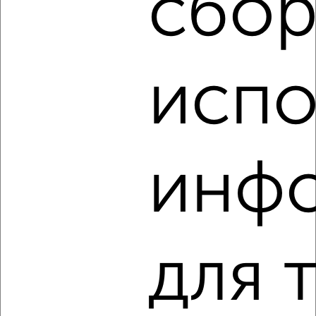
сбор
‹
›
испо
2
/6
2-к квартира, на длительный срок, 54м², 10/12 этаж
₽
16 500
в месяц
Менделеева 15
инф
Агентство, 06.08.2026
‹
›
для 
2
/4