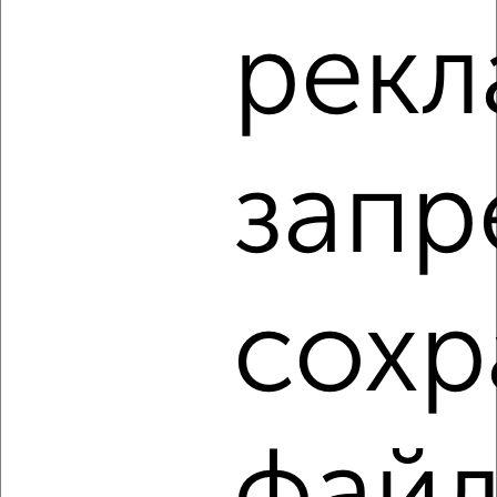
2-к квартира, на длительный срок, 60м², 4/14 этаж
рекл
₽
25 000
в месяц
мкр. 2-й микрорайон, Дугина 6/1
Агентство, 06.08.2026
запр
‹
›
2
/6
сохр
2-к квартира, на длительный срок, 50м², 7/14 этаж
₽
17 000
в месяц
Дугина 17к1
Агентство, 06.08.2026