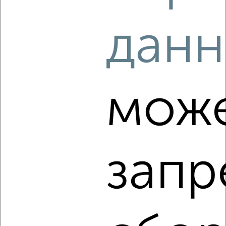
2
/7
данн
2-к квартира, на длительный срок, 58м², 6/9 этаж
₽
20 000
в месяц
район Горельники район, Серова 2А
Агентство, 07.08.2026
мож
‹
›
запр
2
/5
2-к квартира, на длительный срок, 55м², 2/10 этаж
₽
19 500
в месяц
район Отдых район, ЖК Зодчий, Строительная 14к2
Агентство, 06.08.2026