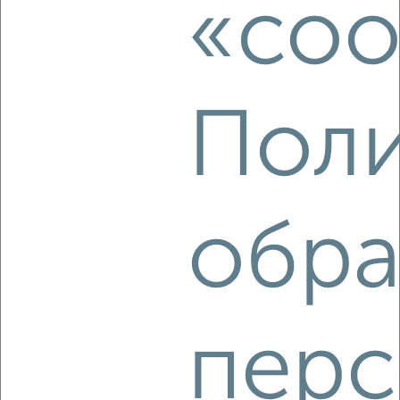
«coo
Агентство, 07.08.2026
Поли
‹
›
2
/9
2-к квартира, на длительный срок, 62м², 9/14 этаж
обра
₽
23 000
в месяц
район Отдых район, Дзержинского 9
Агентство, 07.08.2026
перс
‹
›