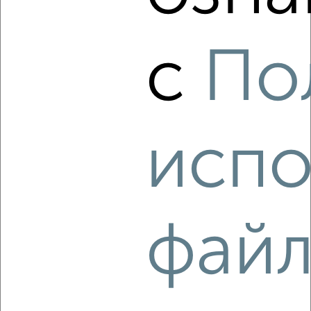
‹
›
с
По
2
/7
2-к квартира, на длительный срок, 49м², 6/9 этаж
₽
20 000
в месяц
район Отдых район, Московская площадь 3
Собственник, 07.08.2026
испо
‹
›
фай
2
/6
2-к квартира, на длительный срок, 52м², 4/5 этаж
₽
18 000
в месяц
район Старый Город район, Ломоносова 31