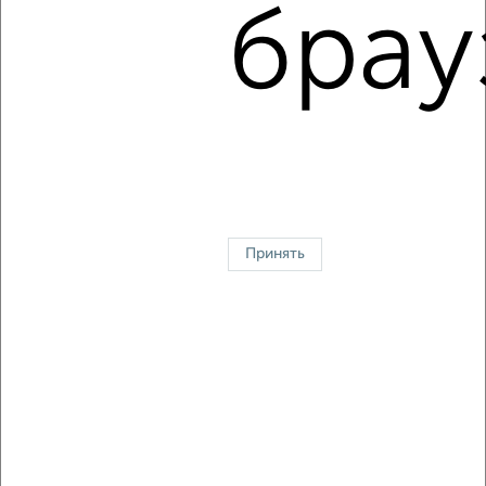
Параллельная 10
брау
Агентство, 06.08.2026
1 / 3
2
↑ НАВЕРХ К МЕНЮ
Однокомнатные
Двухкомнатные
3‑комнатные
Квартиры студии
Без посредников
На длительный срок
На сутки
Без мебели
Принять
Контакты
Политика конфиденциальности
Пользовательское соглашение
Жуковский, улица Серова 15
© 2015–2026
Сайт-доска объявлений недвижимости
О проекте
Реклама на портале
Новости
Статьи
Блог
Риэлторы
Агентства
Застройщики
Ипотечный калькулятор
Консультации по недвижимости
Разместить объявление
Скачать приложение
Соцсети (vk.com | t.me | dzen.ru)