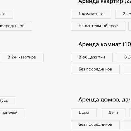
Аренда квартир (2
ные
1‑комнатные
2‑к
посредников
На длительный срок
Аренда комнат (10
В 2‑к квартире
В общежитии
В 2
Без посредников
Аренда домов, дач
аусы
п панелей
Дома
Дачи
Без посредников