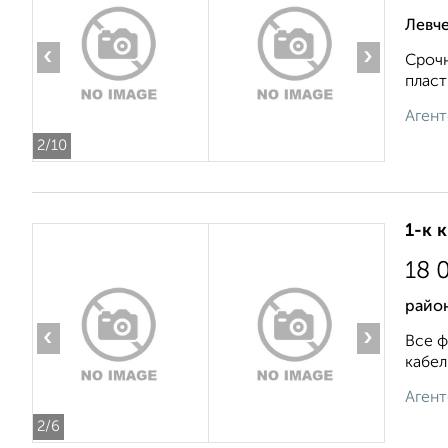
Левче
‹
›
Срочн
пласт
Агент
2
/10
1-к 
18 
район
‹
›
Все ф
кабел
Агент
2
/6