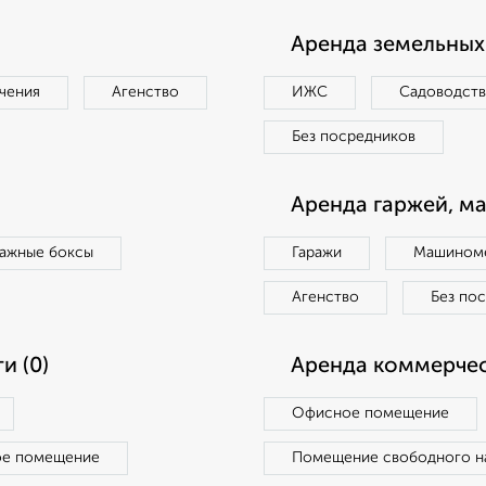
Аренда земельных 
чения
Агенство
ИЖС
Садоводст
Без посредников
Аренда гаржей, м
ражные боксы
Гаражи
Машиноме
Агенство
Без по
и (0)
Аренда коммерчес
Офисное помещение
ое помещение
Помещение свободного н