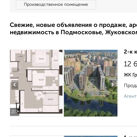
Производственное помещение
Свежие, новые объявления о продаже, а
недвижимость в Подмосковье, Жуковско
2-к 
12 
ЖК Г
‹
›
Прода
Агент
2
/2