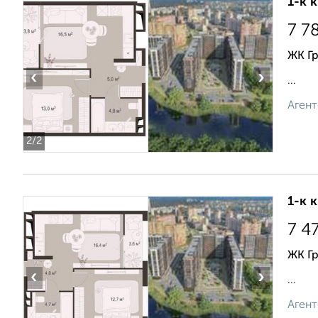
1-к 
7 7
ЖК Г
‹
›
...
Агент
2
/2
1-к 
7 4
ЖК Г
‹
›
...
Агент