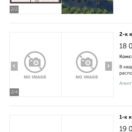
2
/2
2-к 
18 
Комс
‹
›
В ква
распо
Агент
2
/4
1-к 
19 