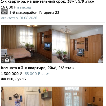
1-к квартира, на длительный срок, 38м², 5/9 этаж
₽
16 000
в месяц
2
/4
мкр. 3-й микрорайон, Гагарина 22
Агентство, 01.08.2026
3
Комната в 3-к квартире, 20м², 2/2 этаж
₽
₽
1 300 000
65 000
за м²
ЖК ИШ, Луч 13