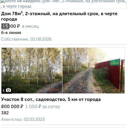
Дом 78м², 2-этажный, на длительный срок, в черте
города
₽
25 000
в месяц
2
/3
6-я линия
Собственник, 02.08.2026
5
Участок 8 сот., садоводство, 5 км от города
₽
₽
800 000
1 000
за сотку
382
Агентство, 02.03.2023