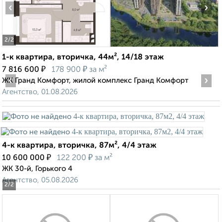
‹
›
2
/2
1-к квартира, вторичка, 44м², 14/18 этаж
₽
₽
7 816 600
178 900
за м²
‹
›
ЖК Гранд Комфорт, жилой комплекс Гранд Комфорт
Агентство, 01.08.2026
4-к квартира, вторичка, 87м², 4/4 этаж
₽
₽
10 600 000
122 200
за м²
ЖК 30-й, Горького 4
Агентство, 05.08.2026
2
/2