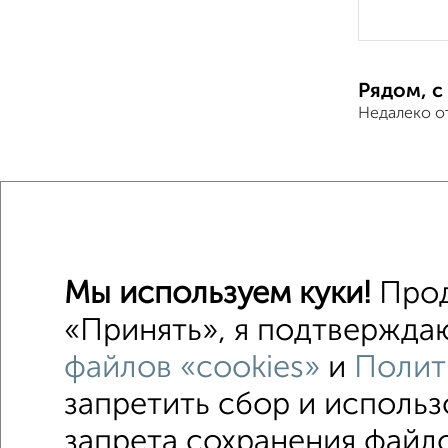
Рядом, с
Недалеко о
Дома
Поиск по с
на улиц
Мы используем куки!
Прод
на расст
«Принять», я подтверждаю
файлов «cookies»
и
Полит
запретить сбор и исполь
На сут
запрета сохранения файло