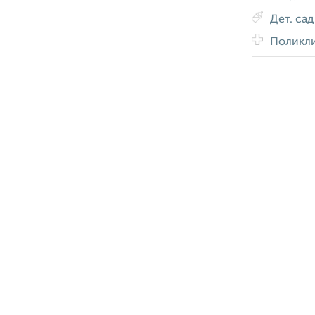
Дет. са
Поликл