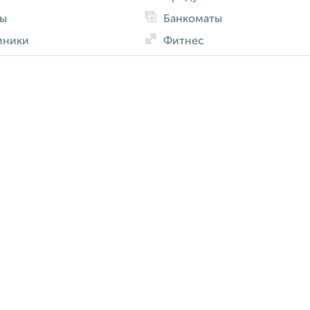
ды
Банкоматы
иники
Фитнес