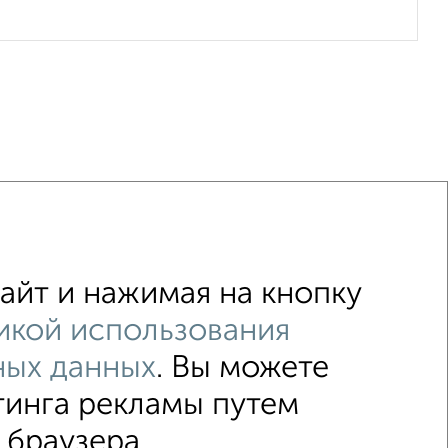
²
Дом с участком 10 соток
айт и нажимая на кнопку
елью
икой использования
ных данных
. Вы можете
↑ НАВЕРХ К МЕНЮ
тинга рекламы путем
 браузера.