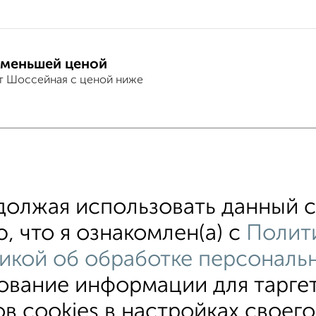
 меньшей ценой
т Шоссейная с ценой ниже
хожим параметрам:
е Шоссейная
Трехэтажные
площадью от 400 м
олжая использовать данный с
оянии до 20 км от города
Большой дом
С меб
, что я ознакомлен(а) с
Полит
икой об обработке персональ
зование информации для тарге
ки
На длительный срок
Без посредников
С баней
в cookies в настройках своего