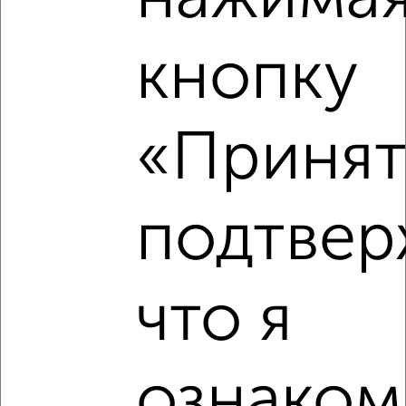
города
₽
30 000
в месяц
Братьев Федоровых
кнопку
Собственник, 05.08.2026
«Принят
‹
›
подтвер
2
/8
Дом 200м², 2-этажный, посуточно, 10 км от города
₽
8 000
в сутки
что я
Ново-Тимонинская
Агентство, 05.08.2026
ознаком