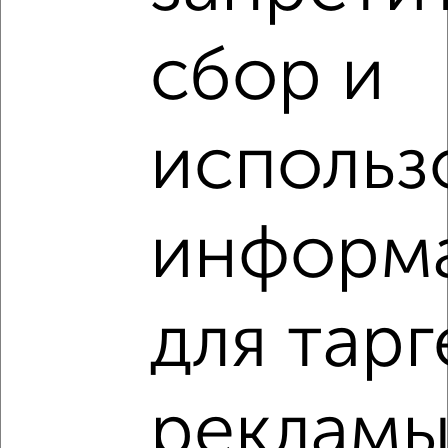
сбор и
‹
›
использ
2
/8
Дом 120м², 2-этажный, на длительный срок, в черте
города
информ
₽
45 000
в месяц
ЖК 21-й, Нижегородская
Агентство, 03.08.2026
для тарг
‹
›
реклам