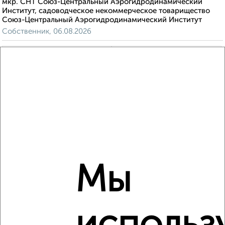
мкр. СНТ Союз-Центральный Аэрогидродинамический
Институт, садоводческое некоммерческое товарищество
Союз-Центральный Аэрогидродинамический Институт
Собственник, 06.08.2026
‹
›
2
/8
Дом 100м², 2-этажный, на длительный срок, 20 км от
города
₽
35 000
в месяц
Мы
деревня Дурниха
Агентство, 06.08.2026