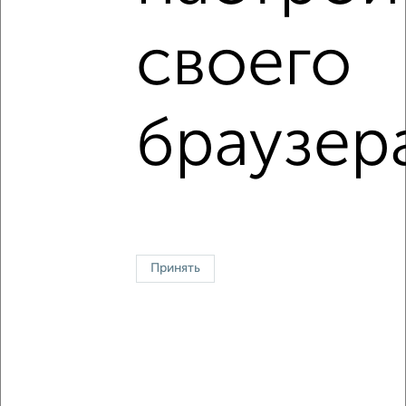
своего
1 / 1
↑ НАВЕРХ К МЕНЮ
браузер
На сутки
На длительный срок
Без посредников
С баней
Контакты
Политика конфиденциальности
Пользовательское соглашение
Жуковский, улица Серова 15
© 2015–2026
Сайт-доска объявлений недвижимости
О проекте
Принять
Реклама на портале
Новости
Статьи
Блог
Риэлторы
Агентства
Застройщики
Ипотечный калькулятор
Консультации по недвижимости
Разместить объявление
Скачать приложение
Соцсети (vk.com | t.me | dzen.ru)