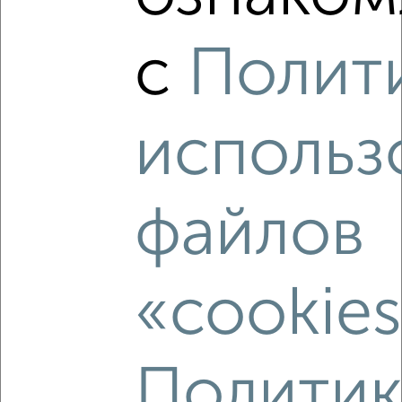
‹
›
с
Полит
2
/8
Дом 70м², 2-этажный, посуточно, 27 км от города
использ
₽
5 000
в сутки
деревня Паткино 9Б
Собственник, 04.08.2026
файлов
‹
›
«cookie
2
/5
Дом 40м², 1-этажный, на длительный срок, 5 км от
Политик
города
₽
25 000
в месяц