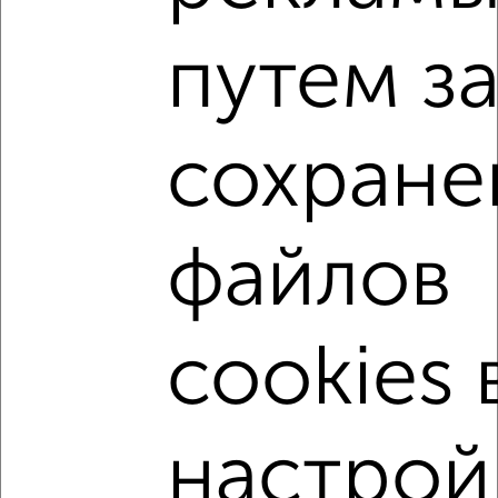
2
/3
путем з
Дом 40м², 2-этажный, на длительный срок, в черте
города
₽
18 000
в месяц
Горького
сохране
Собственник, 02.08.2026
файлов
‹
›
cookies 
2
/3
Дом 78м², 2-этажный, на длительный срок, в черте
города
₽
настрой
25 000
в месяц
6-я линия
Собственник, 02.08.2026