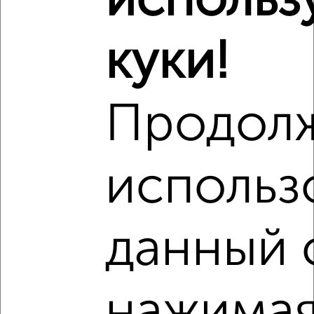
использ
‹
›
куки!
2
/8
Дом 60м², 2-этажный, на длительный срок, в черте
города
Продол
₽
25 000
в месяц
Фрунзе
Собственник, 06.08.2026
использ
данный 
‹
›
2
/8
нажимая
Дом 50м², 1-этажный, на длительный срок, 2 км от