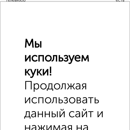
Телевизор
есть
Интернет
есть
Можно с детьми
да
Можно с животными
да
Мы
Расположение, инфраструктура рядом
используем
Школы
Продукты
Аптеки
куки!
Дет. сады
Банкоматы
Торг. центры
Поликлиники
Фитнес
Кафе
Продолжая
использовать
данный сайт и
нажимая на