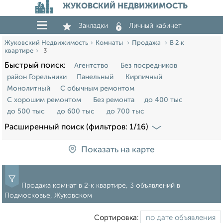
ЖУКОВСКИЙ НЕДВИЖИМОСТЬ
Закладки
Личный кабинет
Жуковский Недвижимость
Комнаты
Продажа
В 2‑к
квартире
3
Быстрый поиск:
Агентство
Без посредников
район Горельники
Панельный
Кирпичный
Монолитный
С обычным ремонтом
С хорошим ремонтом
Без ремонта
до 400 тыс
до 500 тыс
до 600 тыс
до 700 тыс
Расширенный поиск (фильтров: 1/16)
Показать на карте
Продажа комнат в 2‑к квартире, 3 объявлений в
Подмосковье, Жуковском
Сортировка: