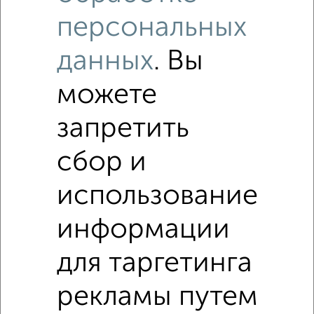
персональных
данных
. Вы
можете
8
Комната в общежитии, 12м², 3/5 этаж
запретить
₽
₽
1 150 000
95 900
за м²
ЖК 57-й, Гагарина 5
сбор и
использование
информации
для таргетинга
13
рекламы путем
Комната в 4-к квартире, 12м², 5/9 этаж