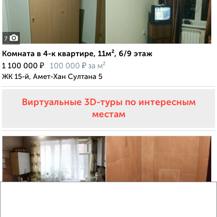
7
Комната в 4-к квартире, 11м², 6/9 этаж
₽
₽
1 100 000
100 000
за м²
ЖК 15-й, Амет-Хан Султана 5
Виртуальные 3D-туры по интересным
местам
6