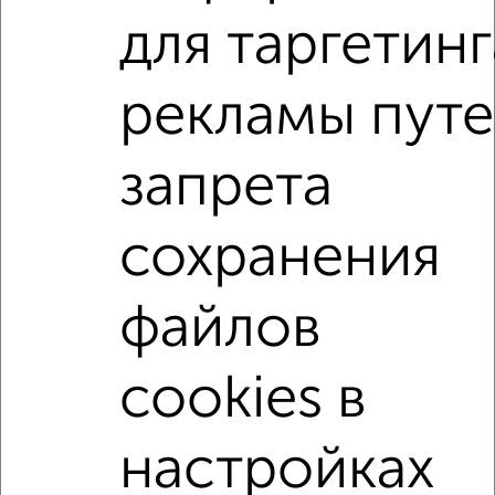
Россельхозбанк, Совкомбанк, Т-Банк, Росбанк, Почта
для таргетинг
Банк на сумму от 400 000 до 120 000 000 рублей сроком
до 30 лет.
рекламы пут
Сайт работает во многих городах России.
Сколько стоит купить однокомнатную квартиру в
запрета
Подмосковье, Жуковском?
Цена недвижимости: мин. от
3000000
руб. до макс.
8800000
руб.
сохранения
Средняя цена:
6597727
руб.
файлов
Цена за м2: от
115384
руб. до
179591
руб.
Средняя цена за м2:
178316
руб.
cookies в
Площадь: от
26
м2 до
49
м2
Средняя площадь:
37
м2
настройках