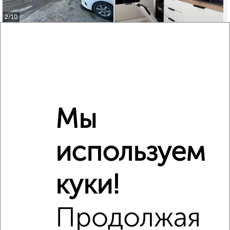
2
/10
1-к квартира, вторичка, 26м², 3/5 этаж
₽
₽
6 988 000
273 000
за м²
ЖК 51-й, Чаплыгина 32
Агентство, 06.08.2026
Мы
‹
›
используем
2
/2
куки!
1-к квартира, вторичка, 37м², 6/26 этаж
₽
₽
6 499 000
178 100
за м²
Гагарина 62
Продолжая
Агентство, 05.08.2026