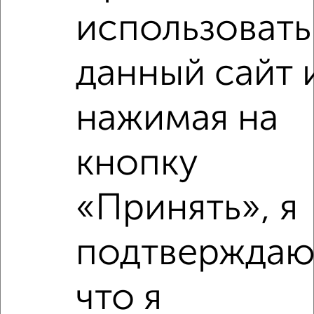
использовать
данный сайт 
‹
›
нажимая на
2
/2
1-к квартира, вторичка, 37м², 21/26 этаж
кнопку
₽
₽
6 500 000
178 100
за м²
Гагарина 62
Агентство, 04.08.2026
«Принять», я
подтверждаю
‹
›
что я
2
/2