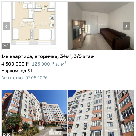
‹
›
2
/2
1-к квартира, вторичка, 34м², 3/5 этаж
₽
₽
4 300 000
126 900
за м²
Наркомвод 31
Агентство, 07.08.2026
‹
›
2
/10