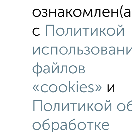
ознакомлен(а
1-к квартира, сданный дом, 37м², 4/26 этаж
₽
₽
7 200 000
196 800
за м²
Гагарина 62
с
Политикой
Агентство, 11.07.2026
использован
‹
›
файлов
2
/10
«cookies»
и
1-к квартира, вторичка, 26м², 3/5 этаж
₽
₽
6 988 000
273 000
за м²
Политикой о
ЖК 51-й, Чаплыгина 32
Агентство, 10.07.2026
обработке