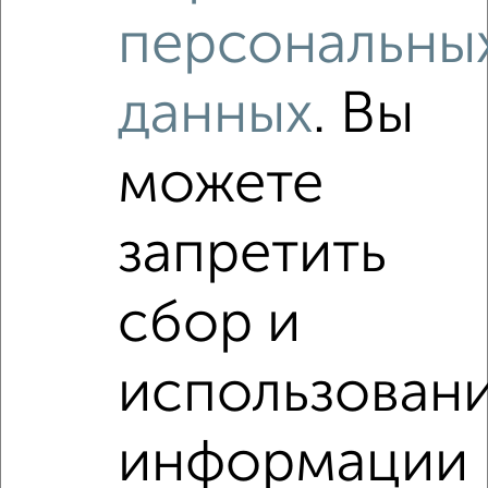
1 / 1
персональны
Как купить однокомнатную квартиру, c большой кухней
от 10 м² в Подмосковье, Жуковском на сайте
данных
. Вы
Жуковский-недвижимость?
Используя удобную форму поиска с множеством
фильтров и сортировкой по параметрам, вы можете
можете
подобрать для покупки однокомнатную квартиру, c
большой кухней от 10 м² в Подмосковье, Жуковском.
запретить
Найденные предложения: 22 объявлений, можно
посмотреть в виде списка или на карте, с описанием,
расположением, ценой и другими подробностями.
сбор и
Подберите подходящую недвижимость из предложений
от собственников, риэлторов, застройщиков и агенств
использован
недвижимости, связаться с ними можно по телефону или
написать сообщение в любом удобном для вас
мессенджере, это безопасно и бесплатно.
информации
Для покупки квартиры доступна ипотека от крупнейших
банков России: СберБанк, ВТБ, Альфа-Банк,