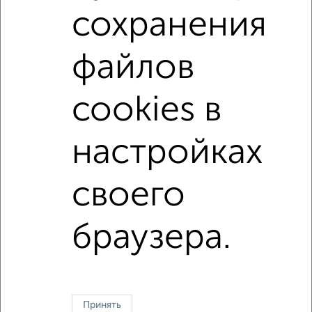
Поиск по схожим параметрам:
сохранения
на улице Гагарина
не первый этаж
файлов
не последний этаж
с балконом
c большой кухней
с центральным отоплением
Вторичное жилье
cookies в
с совмещенным санузлом
площадью до 40 м²
настройках
↑ НАВЕРХ К МЕНЮ
своего
Однокомнатные
Двухкомнатные
Трехкомнатные
4‑комнатные
Квартиры студии
От застройщика
Без посредников
Вторичное жилье
В новостройке
В строящемся доме
В новом доме
браузера.
Контакты
Политика конфиденциальности
Пользовательское соглашение
Жуковский, улица Серова 15
© 2015–2026
Сайт-доска объявлений недвижимости
О проекте
Принять
Реклама на портале
Новости
Статьи
Блог
Риэлторы
Агентства