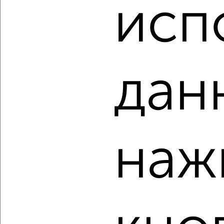
₽
₽
исп
12 672 500
180 600
за м²
ЖК Гранд Комфорт, жилой комплекс Гранд Комфорт
Агентство, 06.08.2026
дан
‹
›
2
/2
2-к квартира, вторичка, 70м², 2/18 этаж
наж
₽
₽
12 161 900
173 000
за м²
ЖК Гранд Комфорт, жилой комплекс Гранд Комфорт
Агентство, 06.08.2026
‹
›