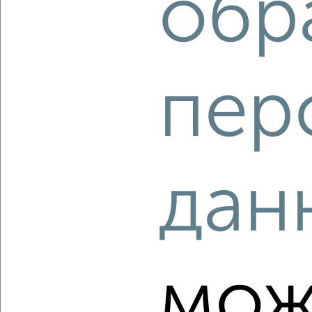
обр
‹
›
пер
2
/2
2-к квартира, вторичка, 69м², 10/18 этаж
₽
₽
17 515 620
254 900
за м²
ЖК Гранд Комфорт, жилой комплекс Гранд Комфорт
Агентство, 06.08.2026
дан
‹
›
мож
2
/10
2-к квартира, вторичка, 69м², 12/18 этаж