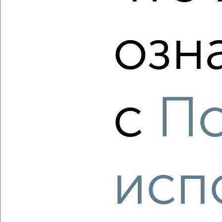
озн
‹
›
2
/2
с
П
2-к квартира, вторичка, 65м², 5/18 этаж
₽
₽
11 552 200
178 000
за м²
ЖК Гранд Комфорт, жилой комплекс Гранд Комфорт
Агентство, 06.08.2026
исп
‹
›