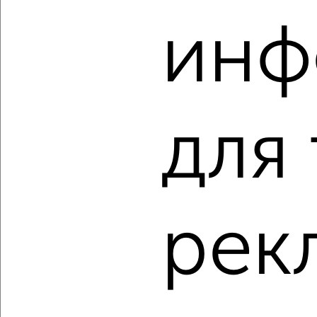
‹
›
инф
2
/7
2-к квартира, вторичка, 46м², 2/5 этаж
₽
₽
5 250 000
115 400
за м²
ЖК 34-й, Комсомольская 5
Агентство, 06.08.2026
для
‹
›
рек
2
/10
2-к квартира, вторичка, 34м², 5/5 этаж
₽
₽
3 200 000
94 200
за м²
Наркомвод 31