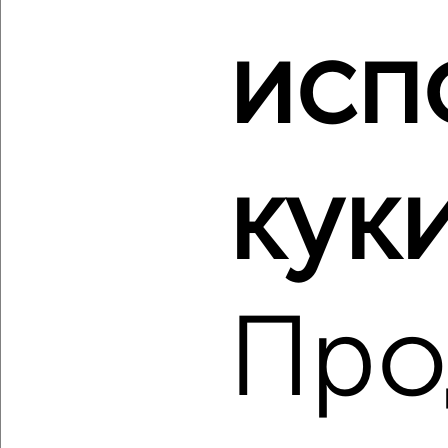
‹
›
исп
2
/2
2-к квартира, вторичка, 68м², 6/18 этаж
₽
₽
12 036 500
176 500
за м²
куки
ЖК Гранд Комфорт, жилой комплекс Гранд Комфорт
Агентство, 06.08.2026
Про
‹
›
2
/2
2-к квартира, вторичка, 70м², 7/18 этаж