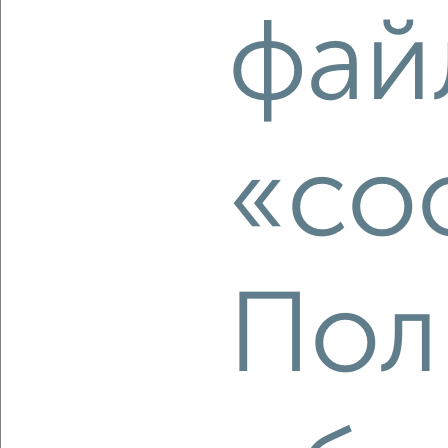
2
/10
фай
2-к квартира, вторичка, 68м², 9/18 этаж
₽
₽
12 302 500
180 400
за м²
ЖК Гранд Комфорт, жилой комплекс Гранд Комфорт
Агентство, 06.08.2026
«co
‹
›
2
/2
Пол
2-к квартира, вторичка, 42м², 2/4 этаж
₽
₽
6 099 000
144 600
за м²
ЖК 7А, Семашко 3к4
Агентство, 06.08.2026