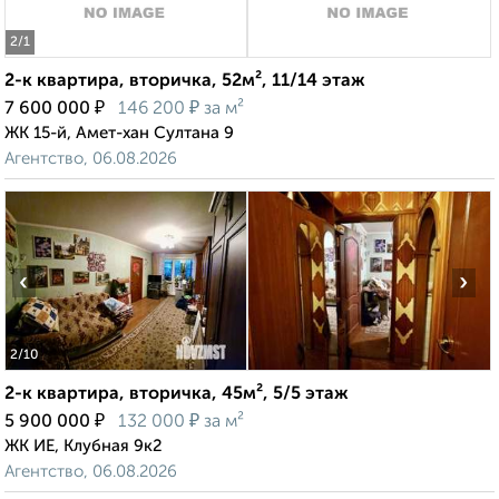
2
/1
2-к квартира, вторичка, 52м², 11/14 этаж
₽
₽
7 600 000
146 200
за м²
ЖК 15-й, Амет-хан Султана 9
Агентство, 06.08.2026
‹
›
2
/10
2-к квартира, вторичка, 45м², 5/5 этаж
₽
₽
5 900 000
132 000
за м²
ЖК ИЕ, Клубная 9к2
Агентство, 06.08.2026