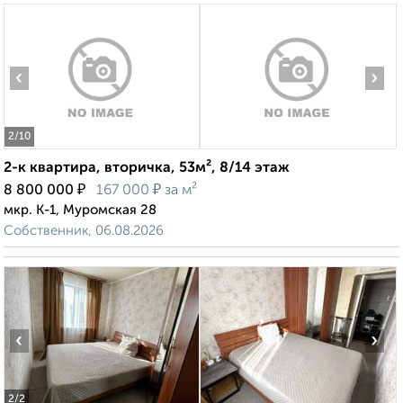
‹
›
2
/10
2-к квартира, вторичка, 53м², 8/14 этаж
₽
₽
8 800 000
167 000
за м²
мкр. К-1, Муромская 28
Собственник, 06.08.2026
‹
›
2
/2