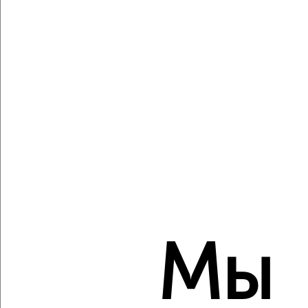
Агентство, 06.08.2026
Виртуальные 3D-туры по музеям и объектам
культуры
‹
›
2
/2
2-к квартира, вторичка, 64м², 8/18 этаж
₽
₽
11 309 400
177 600
за м²
Мы
ЖК Гранд Комфорт, жилой комплекс Гранд Комфорт
Агентство, 06.08.2026