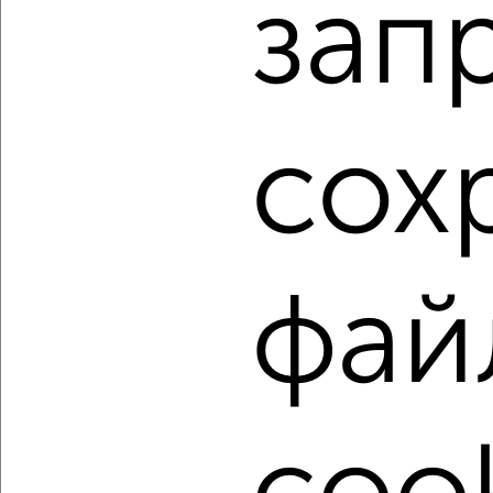
зап
Агентство, 06.08.2026
1 / 5
2
Как купить двухкомнатную квартиру, c площадью до 70
сох
м² в Подмосковье, Жуковском на сайте Жуковский-
недвижимость?
Используя удобную форму поиска с множеством
фильтров и сортировкой по параметрам, вы можете
подобрать для покупки двухкомнатную квартиру, c
площадью до 70 м² в Подмосковье, Жуковском.
фай
Найденные предложения: 294 объявлений, можно
посмотреть в виде списка или на карте, с описанием,
расположением, ценой и другими подробностями.
Подберите подходящую недвижимость из предложений
от собственников, риэлторов, застройщиков и агенств
недвижимости, связаться с ними можно по телефону или
написать сообщение в любом удобном для вас