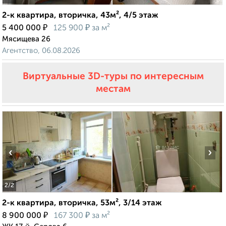
2-к квартира, вторичка, 43м², 4/5 этаж
₽
₽
5 400 000
125 900
за м²
Мясищева 26
Агентство, 06.08.2026
Виртуальные 3D-туры по интересным
местам
‹
›
2
/2
2-к квартира, вторичка, 53м², 3/14 этаж
₽
₽
8 900 000
167 300
за м²