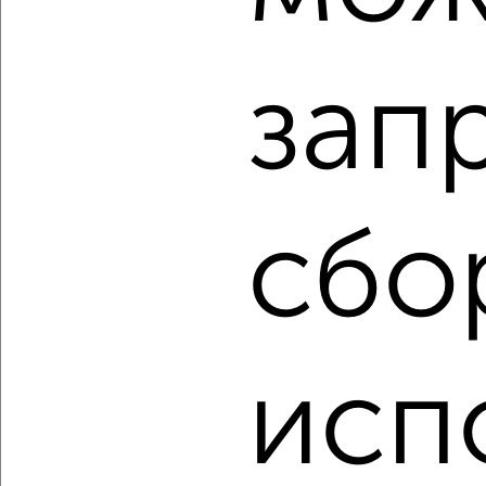
₽
₽
18 520 830
269 500
за м²
ЖК Гранд Комфорт, жилой комплекс Гранд Комфорт
Агентство, 06.08.2026
зап
‹
›
сбо
2
/2
2-к квартира, вторичка, 55м², 3/9 этаж
₽
₽
5 500 000
101 000
за м²
Жуковский район, переулок Березовая Роща
Агентство, 06.08.2026
исп