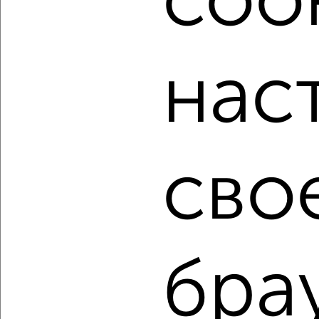
cook
мессенджере, это безопасно и бесплатно.
Для покупки квартиры доступна ипотека от крупнейших
банков России: СберБанк, ВТБ, Альфа-Банк,
нас
Россельхозбанк, Совкомбанк, Т-Банк, Росбанк, Почта
Банк на сумму от 400 000 до 120 000 000 рублей сроком
до 30 лет.
Сайт работает во многих городах России.
Сколько стоит купить двухкомнатную квартиру в
сво
Подмосковье, Жуковском?
Цена недвижимости: мин. от
3200000
руб. до макс.
19585170
руб.
Средняя цена:
10370400
руб.
Цена за м2: от
94117
руб. до
279788
руб.
бра
Средняя цена за м2:
178800
руб.
Площадь: от
34
м2 до
70
м2