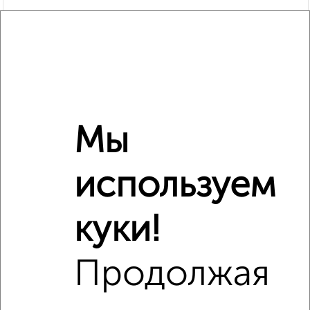
Мы
используем
Рядом, с меньшей ценой
Недалеко от жилой комплекс Гранд Комфорт с ценой
ниже
куки!
Продолжая
‹
›