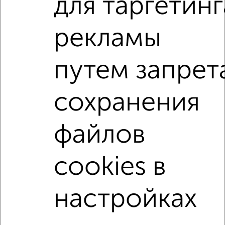
для таргетинг
ЖК Гранд Комфорт, жилой комплекс Гранд Комфорт
Агентство, 07.08.2026
рекламы
2-к квартиры
путем запрет
Поиск по схожим параметрам:
жилой комплекс Гранд Комфорт
сохранения
на улице жилой комплекс Гранд Комфорт
не первый этаж
не последний этаж
с балконом
файлов
с центральным отоплением
Вторичное жилье
cookies в
в панельном доме
с раздельным санузлом
площадью до 70 м²
настройках
↑ НАВЕРХ К МЕНЮ