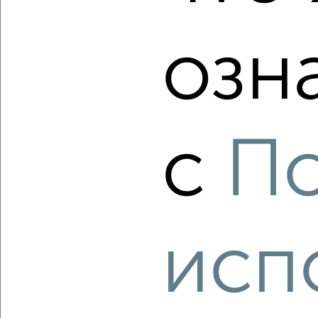
озн
‹
›
2
/2
с
П
2-к квартира, вторичка, 68м², 15/18 этаж
₽
₽
12 701 500
186 300
за м²
ЖК Гранд Комфорт, жилой комплекс Гранд Комфорт
Агентство, 09.08.2026
исп
‹
›