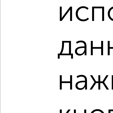
₽
₽
исп
12 261 500
174 700
за м²
ЖК Гранд Комфорт, жилой комплекс Гранд Комфорт
Агентство, 09.08.2026
дан
‹
›
2
/10
2-к квартира, вторичка, 68м², 9/18 этаж
наж
₽
₽
12 036 500
176 500
за м²
ЖК Гранд Комфорт, жилой комплекс Гранд Комфорт
Агентство, 09.08.2026
‹
›