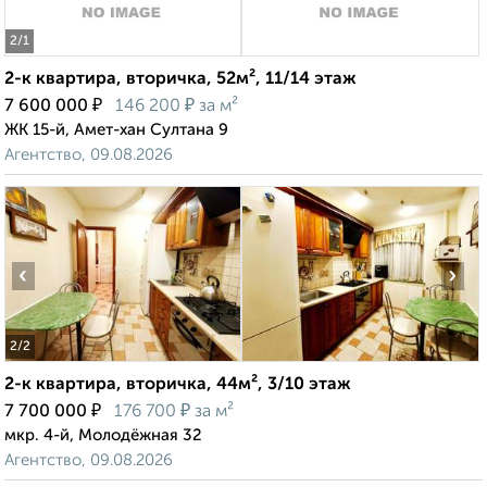
2
/1
2-к квартира, вторичка, 52м², 11/14 этаж
₽
₽
7 600 000
146 200
за м²
ЖК 15-й, Амет-хан Султана 9
Агентство, 09.08.2026
‹
›
2
/2
2-к квартира, вторичка, 44м², 3/10 этаж
₽
₽
7 700 000
176 700
за м²
мкр. 4-й, Молодёжная 32
Агентство, 09.08.2026