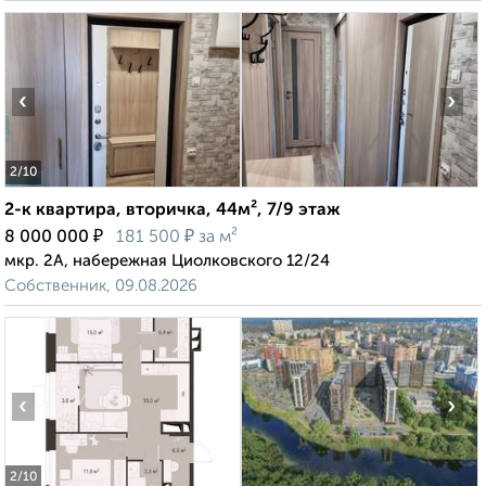
‹
›
2
/10
2-к квартира, вторичка, 44м², 7/9 этаж
₽
₽
8 000 000
181 500
за м²
мкр. 2А, набережная Циолковского 12/24
Собственник, 09.08.2026
‹
›
2
/10