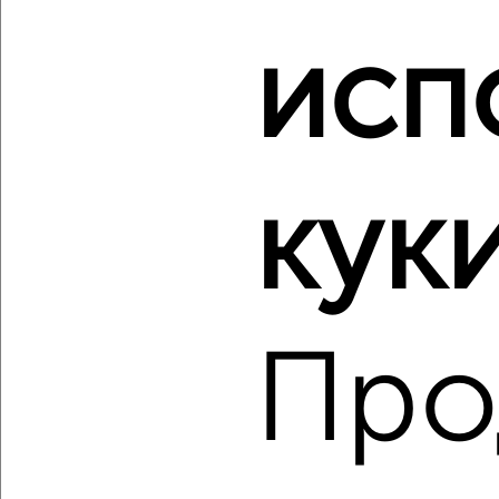
‹
›
исп
2
/2
2-к квартира, вторичка, 64м², 7/18 этаж
₽
₽
11 309 400
177 600
за м²
куки
ЖК Гранд Комфорт, жилой комплекс Гранд Комфорт
Агентство, 09.08.2026
Про
‹
›
2
/10
2-к квартира, вторичка, 70м², 10/18 этаж