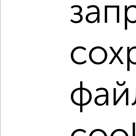
зап
Агентство, 09.08.2026
1 / 6
2
Как купить двухкомнатную квартиру, с балконом,
сох
лоджией в Подмосковье, Жуковском на сайте
Жуковский-недвижимость?
Используя удобную форму поиска с множеством
фильтров и сортировкой по параметрам, вы можете
подобрать для покупки двухкомнатную квартиру, с
балконом, лоджией в Подмосковье, Жуковском.
фай
Найденные предложения: 302 объявлений, можно
посмотреть в виде списка или на карте, с описанием,
расположением, ценой и другими подробностями.
Подберите подходящую недвижимость из предложений
от собственников, риэлторов, застройщиков и агенств
недвижимости, связаться с ними можно по телефону или
написать сообщение в любом удобном для вас