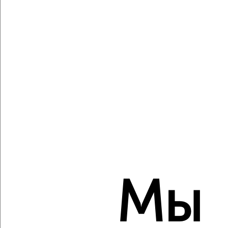
Агентство, 09.08.2026
Виртуальные 3D-туры по музеям и объектам
культуры
‹
›
2
/10
2-к квартира, вторичка, 54м², 6/18 этаж
₽
₽
9 479 400
176 900
за м²
Мы
ЖК Гранд Комфорт, жилой комплекс Гранд Комфорт
Агентство, 09.08.2026