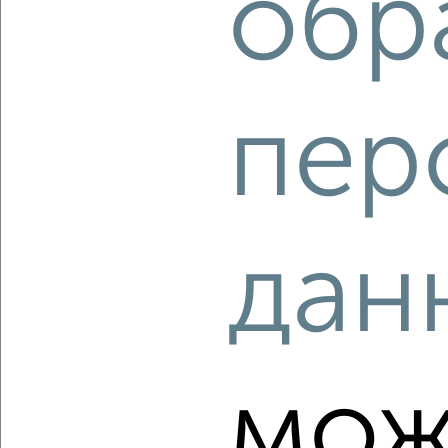
обр
‹
›
пер
2
/2
2-к квартира, вторичка, 54м², 4/18 этаж
₽
₽
9 361 200
174 000
за м²
ЖК Гранд Комфорт, жилой комплекс Гранд Комфорт
Агентство, 09.08.2026
дан
‹
›
мож
2
/2
2-к квартира, вторичка, 80м², 10/18 этаж