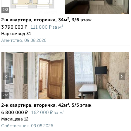
2
/2
2-к квартира, вторичка, 34м², 3/6 этаж
₽
₽
3 790 000
111 800
за м²
Наркомвод 31
Агентство, 09.08.2026
‹
›
2
/2
2-к квартира, вторичка, 42м², 5/5 этаж
₽
₽
6 800 000
162 000
за м²
Мясищева 12
Собственник, 09.08.2026