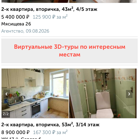
2-к квартира, вторичка, 43м², 4/5 этаж
₽
₽
5 400 000
125 900
за м²
Мясищева 26
Агентство, 09.08.2026
Виртуальные 3D-туры по интересным
местам
‹
›
2
/2
2-к квартира, вторичка, 53м², 3/14 этаж
₽
₽
8 900 000
167 300
за м²