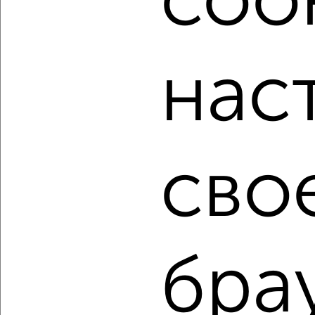
cook
мессенджере, это безопасно и бесплатно.
Для покупки квартиры доступна ипотека от крупнейших
банков России: СберБанк, ВТБ, Альфа-Банк,
нас
Россельхозбанк, Совкомбанк, Т-Банк, Росбанк, Почта
Банк на сумму от 400 000 до 120 000 000 рублей сроком
до 30 лет.
Сайт работает во многих городах России.
Сколько стоит купить двухкомнатную квартиру в
сво
Подмосковье, Жуковском?
Цена недвижимости: мин. от
3790000
руб. до макс.
15229500
руб.
Средняя цена:
10091170
руб.
Цена за м2: от
111470
руб. до
190368
руб.
бра
Средняя цена за м2:
177038
руб.
Площадь: от
34
м2 до
80
м2