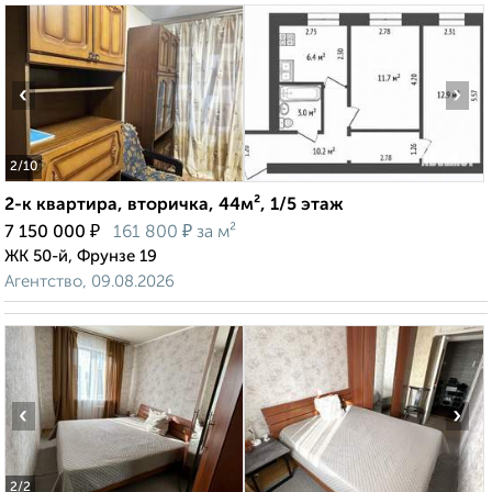
‹
›
2
/10
2-к квартира, вторичка, 44м², 1/5 этаж
₽
₽
7 150 000
161 800
за м²
ЖК 50-й, Фрунзе 19
Агентство, 09.08.2026
‹
›
2
/2