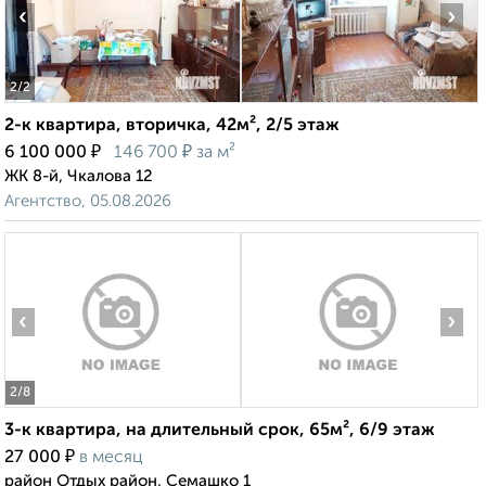
‹
›
2
/2
2-к квартира, вторичка, 42м², 2/5 этаж
₽
₽
6 100 000
146 700
за м²
ЖК 8-й, Чкалова 12
Агентство, 05.08.2026
‹
›
2
/8
3-к квартира, на длительный срок, 65м², 6/9 этаж
₽
27 000
в месяц
район Отдых район, Семашко 1