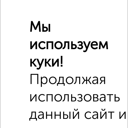
1‑комнатные квартиры с похожей площадью ±10%
₽
5 450 000
Мы
₽
4 800 000
используем
₽
5 450 000
куки!
Средняя цена район
Это предложение
Средняя цена по городу
Продолжая
Похожие предложения рядом
использовать
1‑комнатные квартиры недалеко от Гагарина 33
данный сайт и