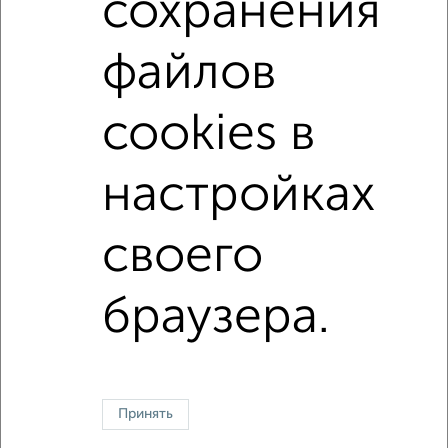
сохранения
не первый этаж
не последний этаж
с балконом
файлов
с центральным отоплением
Вторичное жилье
в панельном доме
с совмещенным санузлом
cookies в
Цена до 5 000 000 руб.
площадью до 40 м²
настройках
↑ НАВЕРХ К МЕНЮ
своего
Однокомнатные
Двухкомнатные
Трехкомнатные
4‑комнатные
Квартиры студии
От застройщика
Без посредников
Вторичное жилье
В новостройке
В строящемся доме
В новом доме
браузера.
Контакты
Политика конфиденциальности
Пользовательское соглашение
Жуковский, улица Серова 15
© 2015–2026
Сайт-доска объявлений недвижимости
О проекте
Принять
Реклама на портале
Новости
Статьи
Блог
Риэлторы
Агентства
Застройщики
Ипотечный калькулятор