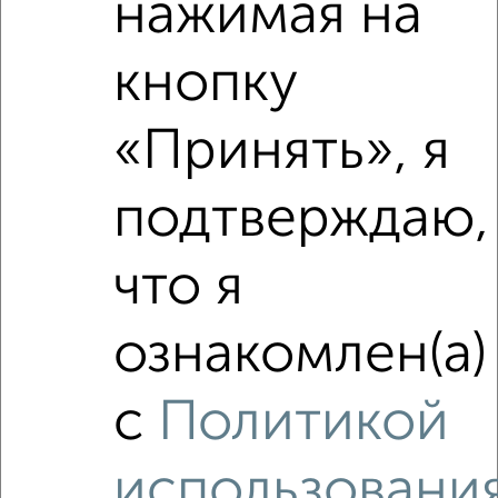
нажимая на
кнопку
«Принять», я
подтверждаю,
что я
ознакомлен(а)
Рядом, с меньшей ценой
Недалеко от Гагарина 33 с ценой ниже
с
Политикой
использовани