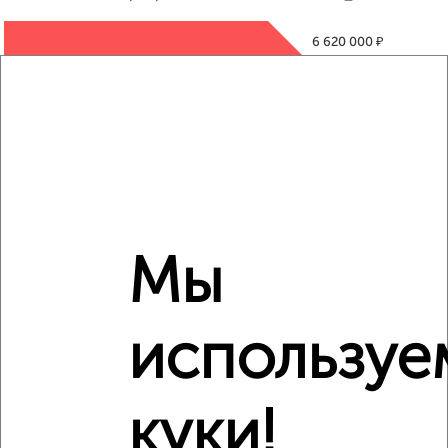
₽
6 620 000
₽
7 200 000
₽
6 600 000
Средняя цена район
Это предложение
Средняя цена по городу
Мы
Похожие предложения рядом
используе
2‑комнатные квартиры недалеко от Фрунзе 19
куки!