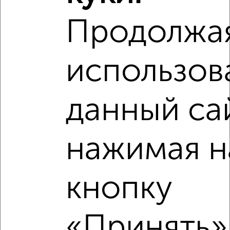
Продолжа
использов
данный са
нажимая н
Рядом, с меньшей ценой
Недалеко от Фрунзе 19 с ценой ниже
кнопку
«Принять»,