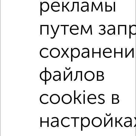
рекламы
₽
₽
6 900 000
143 200
за м²
ЖК 8А, Серова 18
Агентство, 09.08.2026
путем зап
2-к квартиры
сохранени
Поиск по схожим параметрам:
жилой комплекс 50-й
на улице Фрунзе
файлов
на первом этаже
не последний этаж
в малоэтажном доме
с балконом
cookies в
с центральным отоплением
Вторичное жилье
в кирпичном доме
с раздельным санузлом
настройка
площадью до 50 м²
Сталинка
С шумоизоляцией
В экологически чистом районе