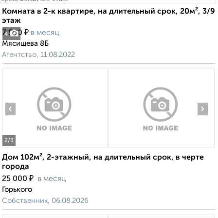
Комната в 2-к квартире, на длительный срок, 20м², 3/9
этаж
₽
7 500
в месяц
4
Мясищева 8Б
Агентство, 11.08.2022
‹
›
2
/3
Дом 102м², 2-этажный, на длительный срок, в черте
города
₽
25 000
в месяц
Горького
Собственник, 06.08.2026