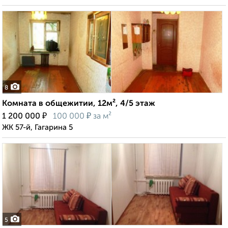
8
Комната в общежитии, 12м², 4/5 этаж
₽
₽
1 200 000
100 000
за м²
ЖК 57-й, Гагарина 5
5