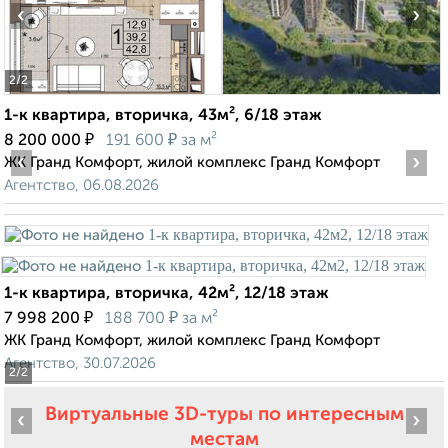
‹
›
2
/2
1-к квартира, вторичка, 43м², 6/18 этаж
₽
₽
8 200 000
191 600
за м²
‹
›
ЖК Гранд Комфорт, жилой комплекс Гранд Комфорт
Агентство, 06.08.2026
1-к квартира, вторичка, 42м², 12/18 этаж
₽
₽
7 998 200
188 700
за м²
ЖК Гранд Комфорт, жилой комплекс Гранд Комфорт
Агентство, 30.07.2026
2
/2
Виртуальные 3D-туры по интересным
‹
›
местам