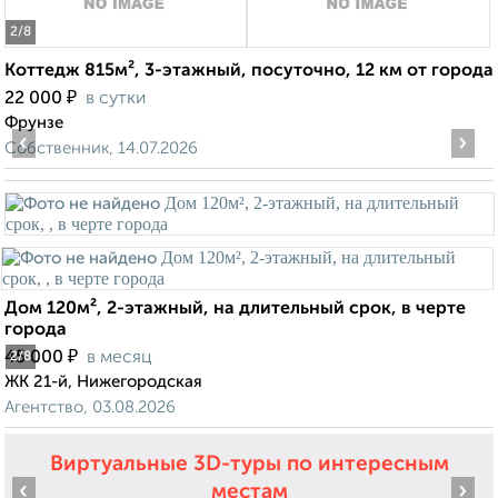
2
/8
Коттедж 815м², 3-этажный, посуточно, 12 км от города
₽
22 000
в сутки
Фрунзе
‹
›
Собственник, 14.07.2026
Дом 120м², 2-этажный, на длительный срок, в черте
города
₽
45 000
в месяц
2
/8
ЖК 21-й, Нижегородская
Агентство, 03.08.2026
Виртуальные 3D-туры по интересным
‹
›
местам