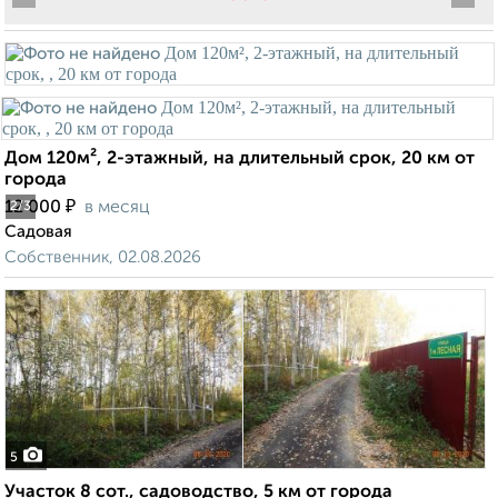
Дом 120м², 2-этажный, на длительный срок, 20 км от
города
₽
12 000
в месяц
2
/3
Садовая
Собственник, 02.08.2026
5
Участок 8 сот., садоводство, 5 км от города