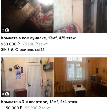
2
Комната в коммуналке, 13м², 4/5 этаж
₽
₽
950 000
73 100
за м²
ЖК 8-й, Строительная 12
8
Комната в 3-к квартире, 12м², 4/4 этаж
₽
₽
1 150 000
95 900
за м²