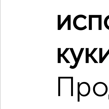
‹
›
исп
2
/2
3-к квартира, вторичка, 84м², 8/10 этаж
₽
₽
12 799 000
152 800
за м²
куки
Левченко 1
Агентство, 06.08.2026
Про
‹
›
2
/10
3-к квартира, вторичка, 96м², 6/17 этаж