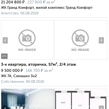
₽
₽
21 204 800
227 800
за м²
ЖК Гранд Комфорт, жилой комплекс Гранд Комфорт
Агентство, 06.08.2026
‹
›
2
/1
3-к квартира, вторичка, 57м², 2/4 этаж
₽
₽
9 500 000
166 700
за м²
ЖК 7А, Семашко 3к2
Собственник, 06.08.2026
‹
›