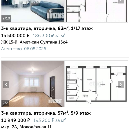
2
/10
3-к квартира, вторичка, 83м², 1/17 этаж
₽
₽
15 500 000
186 300
за м²
ЖК 15-й, Амет-хан Султана 15к4
Агентство, 06.08.2026
‹
›
2
/2
3-к квартира, вторичка, 57м², 5/9 этаж
₽
₽
10 949 000
193 200
за м²
мкр. 2А, Молодёжная 11