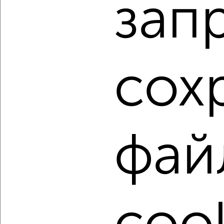
зап
Агентство, 05.08.2026
1 / 3
2
Как купить трехкомнатную квартиру, не последний
сох
этаж в Подмосковье, Жуковском на сайте Жуковский-
недвижимость?
Используя удобную форму поиска с множеством
фильтров и сортировкой по параметрам, вы можете
подобрать для покупки трехкомнатную квартиру, не
последний этаж в Подмосковье, Жуковском.
фай
Найденные предложения: 146 объявлений, можно
посмотреть в виде списка или на карте, с описанием,
расположением, ценой и другими подробностями.
Подберите подходящую недвижимость из предложений
от собственников, риэлторов, застройщиков и агенств
недвижимости, связаться с ними можно по телефону или
написать сообщение в любом удобном для вас