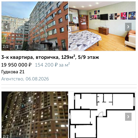
‹
›
2
/2
3-к квартира, вторичка, 129м², 5/9 этаж
₽
₽
19 950 000
154 200
за м²
Гудкова 21
Агентство, 06.08.2026
‹
›
2
/2