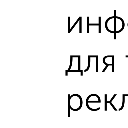
‹
›
инф
2
/2
3-к квартира, вторичка, 58м², 1/5 этаж
₽
₽
6 500 000
111 500
за м²
мкр. 2-й, Гагарина 39
Агентство, 05.08.2026
для
‹
›
рек
2
/2
3-к квартира, вторичка, 63м², 3/9 этаж
₽
₽
8 500 000
135 200
за м²
ЖК 7-й, Семашко 8к2