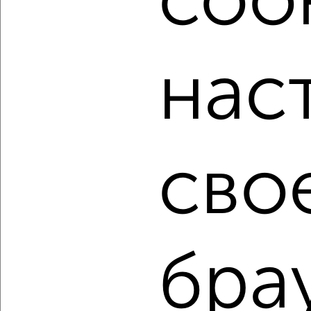
cook
мессенджере, это безопасно и бесплатно.
Для покупки квартиры доступна ипотека от крупнейших
банков России: СберБанк, ВТБ, Альфа-Банк,
нас
Россельхозбанк, Совкомбанк, Т-Банк, Росбанк, Почта
Банк на сумму от 400 000 до 120 000 000 рублей сроком
до 30 лет.
Сайт работает во многих городах России.
Сколько стоит купить трехкомнатную квартиру в
сво
Подмосковье, Жуковском?
Цена недвижимости: мин. от
6500000
руб. до макс.
23018060
руб.
Средняя цена:
15600728
руб.
Цена за м2: от
118181
руб. до
178434
руб.
бра
Средняя цена за м2:
192601
руб.
Площадь: от
55
м2 до
129
м2