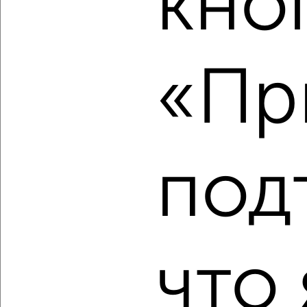
кно
2
/10
3-к квартира, вторичка, 57м², 5/9 этаж
«Пр
₽
₽
9 100 000
160 500
за м²
мкр. 2А, Молодёжная 11
Агентство, 05.08.2026
под
‹
›
2
/2
что 
3-к квартира, вторичка, 55м², 1/5 этаж
₽
₽
7 500 000
137 400
за м²
Центральный район, ЖК 25-й, Жуковского 13
Агентство, 05.08.2026