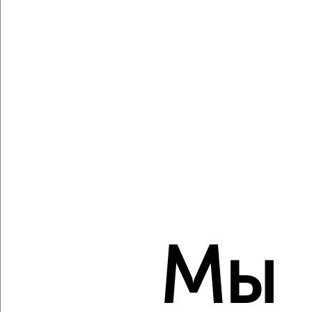
Агентство, 06.08.2026
Виртуальные 3D-туры по музеям и объектам
культуры
‹
›
2
/2
3-к квартира, вторичка, 84м², 4/5 этаж
₽
₽
10 900 000
130 400
за м²
Мы
ЖК 29-й, Маяковского 22
Агентство, 06.08.2026