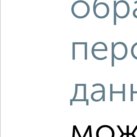
обр
‹
›
пер
2
/10
3-к квартира, вторичка, 89м², 9/20 этаж
₽
₽
20 750 000
233 200
за м²
ЖК 15-й, Амет-хан Султана 15к3
Агентство, 05.08.2026
дан
‹
›
мож
2
/2
3-к квартира, вторичка, 129м², 5/9 этаж