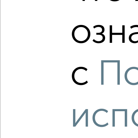
озн
‹
›
2
/2
с
П
3-к квартира, вторичка, 70м², 10/26 этаж
₽
₽
13 250 000
188 500
за м²
Гагарина 62
Агентство, 05.08.2026
исп
‹
›