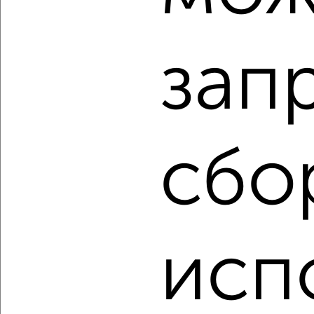
₽
₽
19 950 000
154 200
за м²
Гудкова 21
Агентство, 05.08.2026
зап
‹
›
сбо
2
/10
3-к квартира, вторичка, 84м², 4/10 этаж
₽
₽
15 500 000
184 400
за м²
Гризодубовой 16
Агентство, 05.08.2026
исп