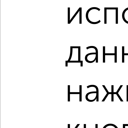
₽
₽
исп
15 900 000
166 400
за м²
Лацкова 1
Агентство, 06.08.2026
дан
‹
›
2
/2
3-к квартира, вторичка, 72м², 15/25 этаж
наж
₽
₽
11 990 000
166 300
за м²
Гагарина 62
Агентство, 06.08.2026
‹
›