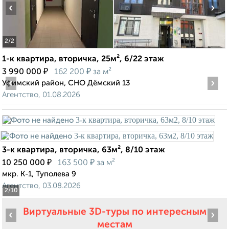
‹
›
2
/2
1-к квартира, вторичка, 25м², 6/22 этаж
₽
₽
3 990 000
162 200
за м²
‹
›
Уфимский район, СНО Дёмский 13
Агентство, 01.08.2026
3-к квартира, вторичка, 63м², 8/10 этаж
₽
₽
10 250 000
163 500
за м²
мкр. К-1, Туполева 9
Агентство, 03.08.2026
2
/10
Виртуальные 3D-туры по интересным
‹
›
местам