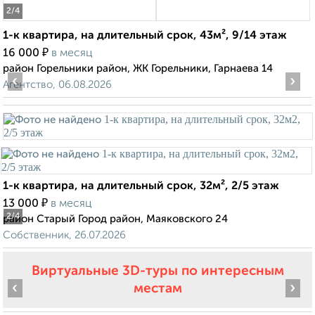
2
/4
1-к квартира, на длительный срок, 43м², 9/14 этаж
₽
16 000
в месяц
район Горельники район, ЖК Горельники, Гарнаева 14
‹
›
Агентство, 06.08.2026
1-к квартира, на длительный срок, 32м², 2/5 этаж
₽
13 000
в месяц
2
/4
район Старый Город район, Маяковского 24
Собственник, 26.07.2026
Виртуальные 3D-туры по интересным
‹
›
местам