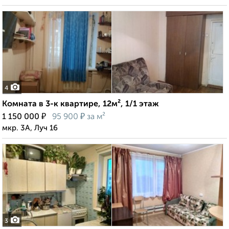
4
Комната в 3-к квартире, 12м², 1/1 этаж
₽
₽
1 150 000
95 900
за м²
мкр. 3А, Луч 16
3