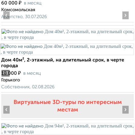
₽
60 000
в месяц
Комсомольская
‹
›
Агентство, 30.07.2026
Дом 40м², 2-этажный, на длительный срок, в черте
города
₽
18 000
в месяц
2
/3
Горького
Собственник, 02.08.2026
Виртуальные 3D-туры по интересным
‹
›
местам