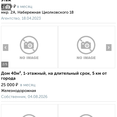
этаж
₽
8 999
в месяц
5
мкр. 2А, Набережная Циолковского 18
Агентство, 18.04.2023
‹
›
2
/5
Дом 40м², 1-этажный, на длительный срок, 5 км от
города
₽
25 000
в месяц
Железнодорожная
Собственник, 04.08.2026