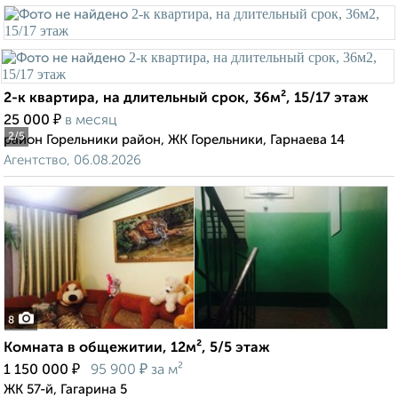
2-к квартира, на длительный срок, 36м², 15/17 этаж
₽
25 000
в месяц
2
/5
район Горельники район, ЖК Горельники, Гарнаева 14
Агентство, 06.08.2026
8
Комната в общежитии, 12м², 5/5 этаж
₽
₽
1 150 000
95 900
за м²
ЖК 57-й, Гагарина 5