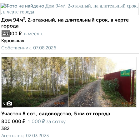
Дом 94м², 2-этажный, на длительный срок, в черте
города
₽
25 000
в месяц
2
/3
Куровская
Собственник, 07.08.2026
5
Участок 8 сот., садоводство, 5 км от города
₽
₽
800 000
1 000
за сотку
382
Агентство, 02.03.2023