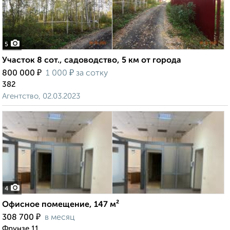
5
Участок 8 сот., садоводство, 5 км от города
₽
₽
800 000
1 000
за сотку
382
Агентство, 02.03.2023
4
Офисное помещение, 147 м²
₽
308 700
в месяц
Фрунзе 11