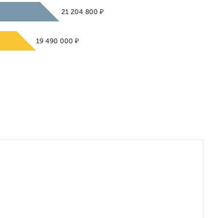
₽
21 204 800
₽
19 490 000