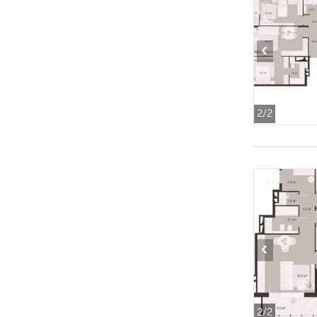
‹
2
/2
‹
2
/2