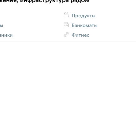
жение, инфраструктура рядом
Продукты
ды
Банкоматы
иники
Фитнес