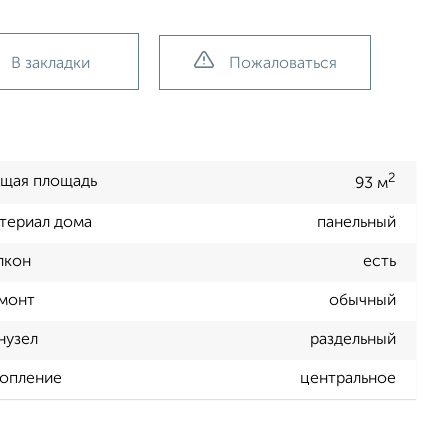
В закладки
Пожаловаться
2
щая площадь
93 м
териал дома
панельный
лкон
есть
монт
обычный
нузел
раздельный
опление
центральное