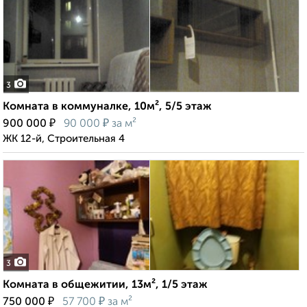
3
Комната в коммуналке, 10м², 5/5 этаж
₽
₽
900 000
90 000
за м²
ЖК 12-й, Строительная 4
3
Комната в общежитии, 13м², 1/5 этаж
₽
₽
750 000
57 700
за м²