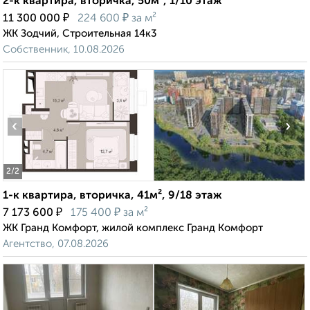
2-к квартира, вторичка, 50м², 1/10 этаж
₽
₽
11 300 000
224 600
за м²
ЖК Зодчий, Строительная 14к3
Собственник, 10.08.2026
‹
›
2
/2
1-к квартира, вторичка, 41м², 9/18 этаж
₽
₽
7 173 600
175 400
за м²
ЖК Гранд Комфорт, жилой комплекс Гранд Комфорт
Агентство, 07.08.2026