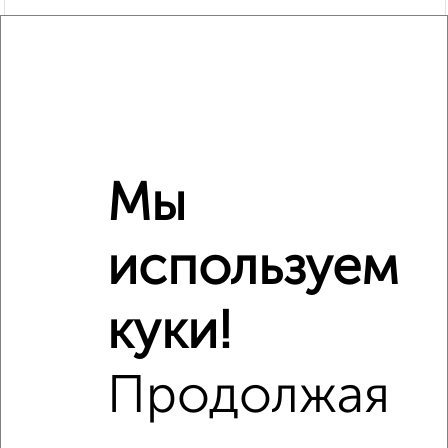
Мы
используем
Рядом, с меньшей ценой
Недалеко от жилой комплекс Гранд Комфорт с ценой
ниже
куки!
Продолжая
‹
›