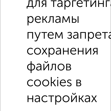
для таргетинг
ЖК Гранд Комфорт, жилой комплекс Гранд Комфорт
Агентство, 06.08.2026
рекламы
1-к квартиры
путем запрет
Поиск по схожим параметрам:
жилой комплекс Гранд Комфорт
сохранения
на улице жилой комплекс Гранд Комфорт
не первый этаж
не последний этаж
с балконом
файлов
с центральным отоплением
Вторичное жилье
cookies в
в панельном доме
с раздельным санузлом
площадью до 50 м²
настройках
↑ НАВЕРХ К МЕНЮ