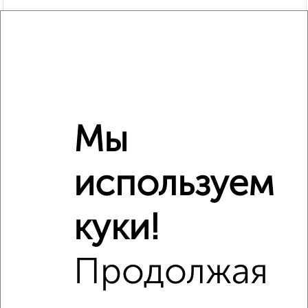
Мы
используем
Рядом, с меньшей ценой
Недалеко от жилой комплекс Гранд Комфорт с ценой
ниже
куки!
Продолжая
‹
›