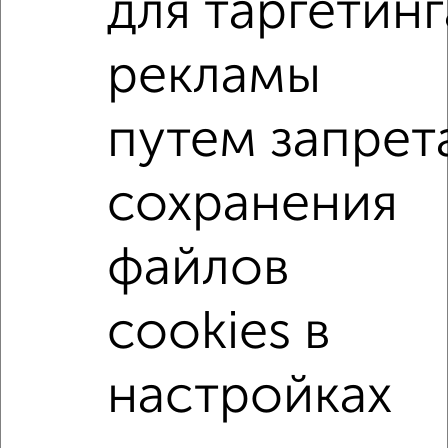
для таргетинг
ЖК Гранд Комфорт, жилой комплекс Гранд Комфорт
Агентство, 06.08.2026
рекламы
1-к квартиры
путем запрет
Поиск по схожим параметрам:
жилой комплекс Гранд Комфорт
сохранения
на улице жилой комплекс Гранд Комфорт
не первый этаж
не последний этаж
с балконом
файлов
с центральным отоплением
Вторичное жилье
cookies в
в панельном доме
с раздельным санузлом
площадью до 50 м²
настройках
↑ НАВЕРХ К МЕНЮ