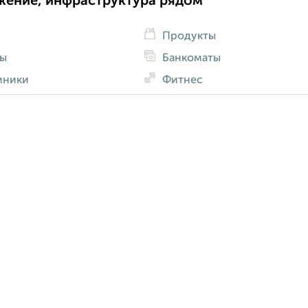
жение, инфраструктура рядом
Продукты
ды
Банкоматы
иники
Фитнес