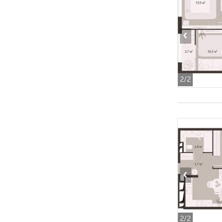
‹
2
/2
‹
2
/2