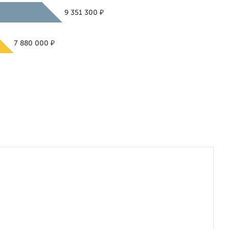
₽
9 351 300
₽
7 880 000