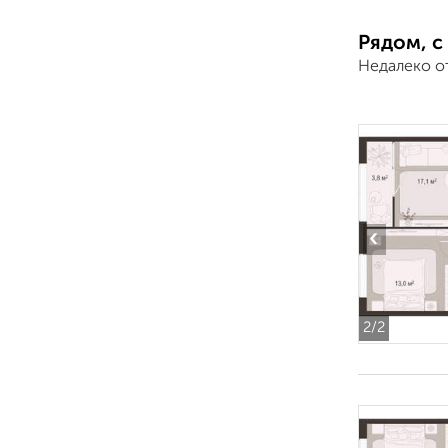
Рядом, с
Недалеко о
‹
2
/2