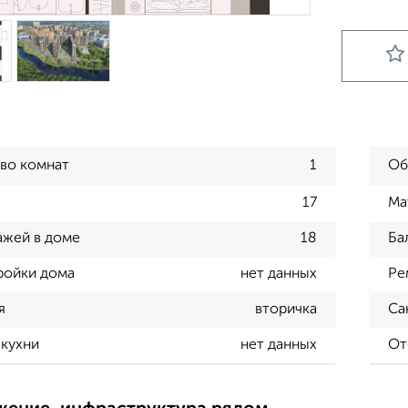
во комнат
1
Об
17
Ма
ажей в доме
18
Ба
ройки дома
нет данных
Ре
я
вторичка
Са
кухни
нет данных
От