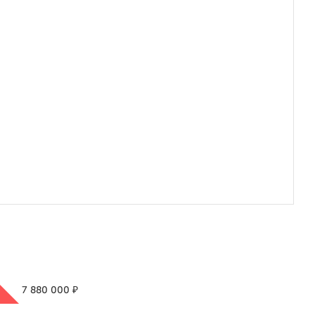
₽
7 880 000