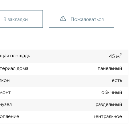
В закладки
Пожаловаться
2
щая площадь
45 м
териал дома
панельный
лкон
есть
монт
обычный
нузел
раздельный
опление
центральное