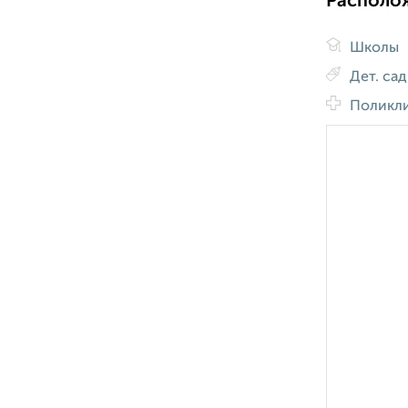
Располо
Школы
Дет. са
Поликл