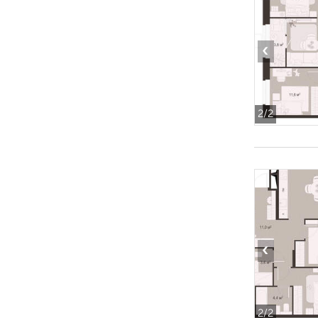
‹
2
/2
‹
2
/2