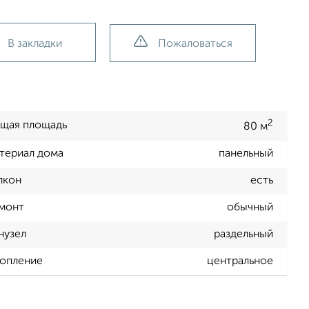
В закладки
Пожаловаться
2
щая площадь
80 м
териал дома
панельный
лкон
есть
монт
обычный
нузел
раздельный
опление
центральное