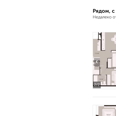
Рядом, с
Недалеко о
‹
2
/2