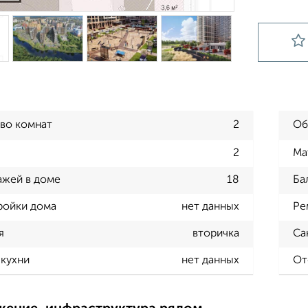
во комнат
2
Об
2
Ма
ажей в доме
18
Ба
ройки дома
нет данных
Ре
я
вторичка
Са
кухни
нет данных
От