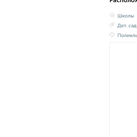
Располо
Школы
Дет. са
Поликл