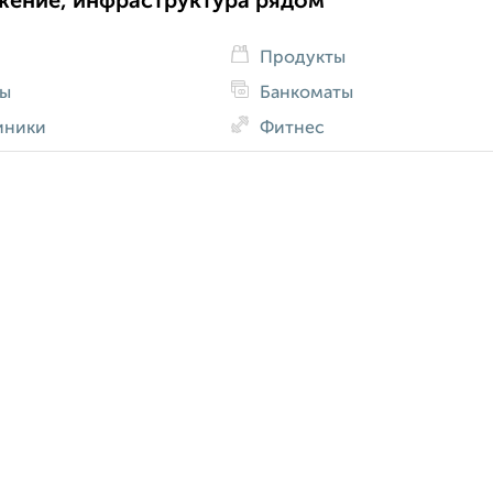
жение, инфраструктура рядом
Продукты
ды
Банкоматы
иники
Фитнес