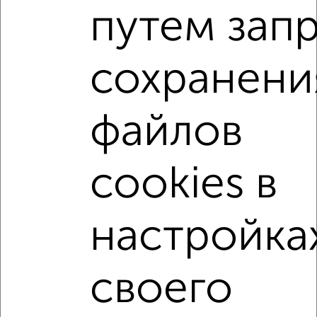
путем зап
₽
₽
14 900 000
243 500
за м²
ЖК Солнечный, Гудкова 22
Агентство, 09.08.2026
сохранени
3-к квартиры
Поиск по схожим параметрам:
файлов
на улице Гризодубовой
не первый этаж
не последний этаж
с балконом
c большой кухней
cookies в
с центральным отоплением
Вторичное жилье
в панельном доме
с раздельным санузлом
настройка
площадью до 90 м²
Большие квартиры
своего
↑ НАВЕРХ К МЕНЮ