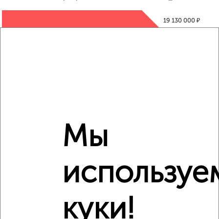
₽
19 130 000
₽
15 500 000
₽
19 130 000
Средняя цена район
Это предложение
Средняя цена по городу
Мы
Похожие предложения рядом
используе
3‑комнатные квартиры недалеко от Гризодубовой 18
куки!