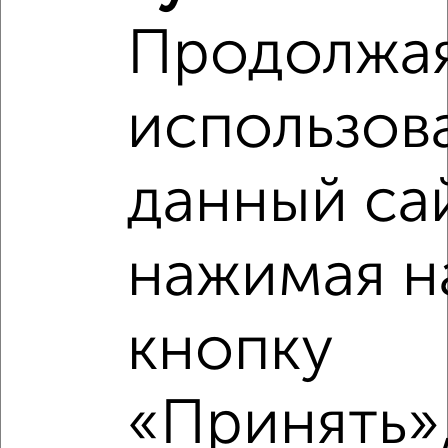
Продолжа
использов
данный са
нажимая н
Рядом, с меньшей ценой
кнопку
Недалеко от Гризодубовой 18 с ценой ниже
«Принять»,