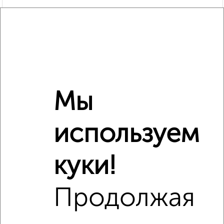
Мы
используем
Рядом, с меньшей ценой
Недалеко от жилой комплекс Гранд Комфорт с ценой
ниже
куки!
Продолжая
‹
›