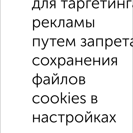
для таргетинг
ЖК Гранд Комфорт, жилой комплекс Гранд Комфорт
Агентство, 07.08.2026
рекламы
2-к квартиры
путем запрет
Поиск по схожим параметрам:
жилой комплекс Гранд Комфорт
сохранения
на улице жилой комплекс Гранд Комфорт
не первый этаж
не последний этаж
с балконом
файлов
с центральным отоплением
Вторичное жилье
cookies в
в панельном доме
с раздельным санузлом
площадью до 80 м²
настройках
↑ НАВЕРХ К МЕНЮ