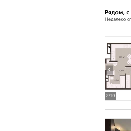
Рядом, с
Недалеко о
‹
2
/10