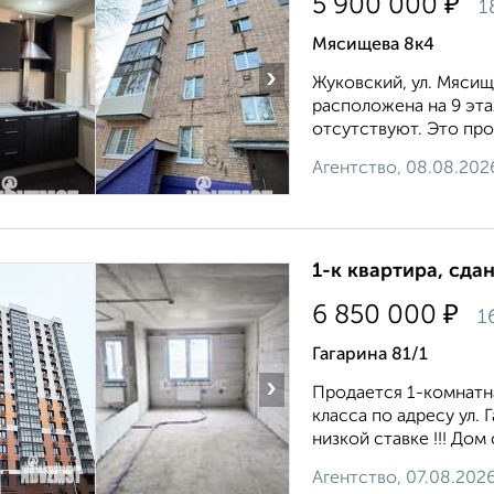
₽
5 900 000
1
Мясищева 8к4
›
Жуковский, ул. Мясище
расположена на 9 эта
отсутствуют. Это про
Агентство, 08.08.202
1-к квартира, сда
₽
6 850 000
1
Гагарина 81/1
›
Продается 1-комнатн
класса по адресу ул.
низкой ставке !!! Дом 
Агентство, 07.08.202