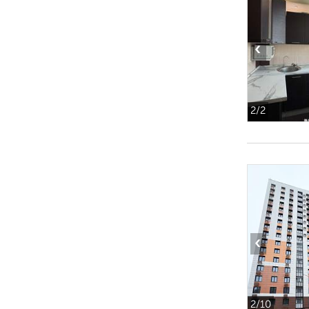
‹
2
/2
‹
2
/10