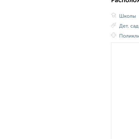
Располо
Школы
Дет. са
Поликл