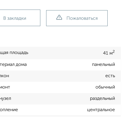
В закладки
Пожаловаться
2
щая площадь
41 м
териал дома
панельный
лкон
есть
монт
обычный
нузел
раздельный
опление
центральное