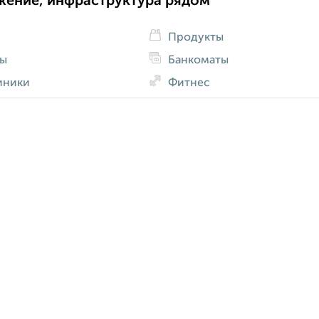
жение, инфраструктура рядом
Продукты
ды
Банкоматы
иники
Фитнес