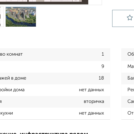
во комнат
1
Об
9
Ма
ажей в доме
18
Ба
ройки дома
нет данных
Ре
я
вторичка
Са
кухни
нет данных
От