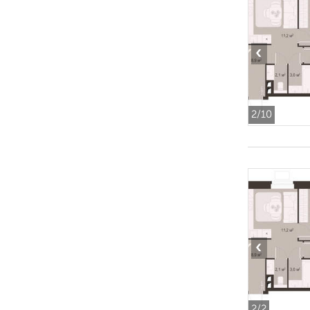
‹
2
/10
‹
2
/2