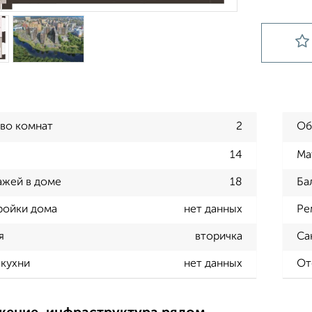
во комнат
2
Об
14
Ма
ажей в доме
18
Ба
ройки дома
нет данных
Ре
я
вторичка
Са
кухни
нет данных
От