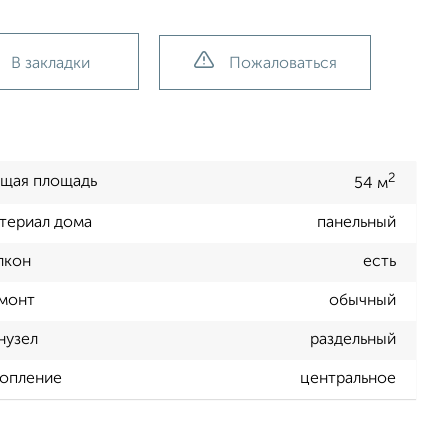
В закладки
Пожаловаться
2
щая площадь
54 м
териал дома
панельный
лкон
есть
монт
обычный
нузел
раздельный
опление
центральное