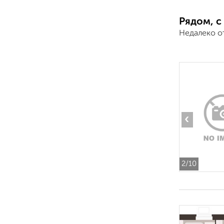
Рядом, с
Недалеко о
‹
2
/10