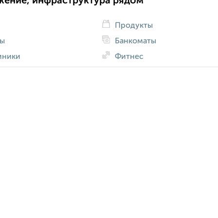
жение, инфраструктура рядом
Продукты
ды
Банкоматы
иники
Фитнес