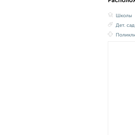
Располо
Школы
Дет. са
Поликл