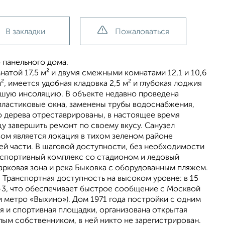
В закладки
Пожаловаться
 панельного дома.
атой 17,5 м² и двумя смежными комнатами 12,1 и 10,6
, имеется удобная кладовка 2,5 м² и глубокая лоджия
рошую инсоляцию. В объекте недавно проведена
пластиковые окна, заменены трубы водоснабжения,
о дерева отреставрированы, в настоящее время
у завершить ремонт по своему вкусу. Санузел
м является локация в тихом зеленом районе
ей части. В шаговой доступности, без необходимости
е спортивный комплекс со стадионом и ледовый
арковая зона и река Быковка с оборудованным пляжем.
 Транспортная доступность на высоком уровне: в 15
-3, что обеспечивает быстрое сообщение с Москвой
ии метро «Выхино»). Дом 1971 года постройки с одним
я и спортивная площадки, организована открытая
лым собственником, в ней никто не зарегистрирован.