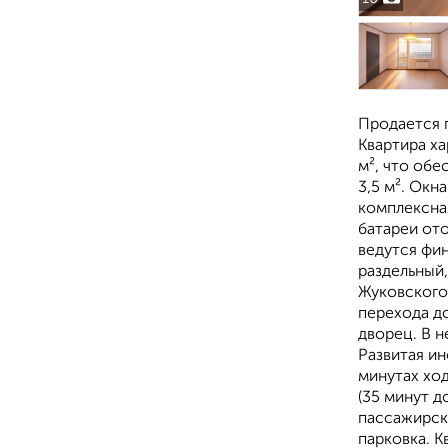
Продается 
Квартира ха
м², что обе
3,5 м². Ок
комплексна
батареи ото
ведутся фи
раздельный
Жуковского.
перехода д
дворец. В н
Развитая и
минутах хо
(35 минут д
пассажирск
парковка. К