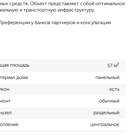
ных средств. Объект представляет собой оптимальное
циальную и транспортную инфраструктуру.
референции у банков партнеров и консультации
2
щая площадь
57 м
териал дома
панельный
лкон
есть
монт
обычный
нузел
раздельный
опление
центральное