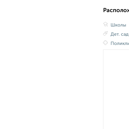
Располо
Школы
Дет. са
Поликл