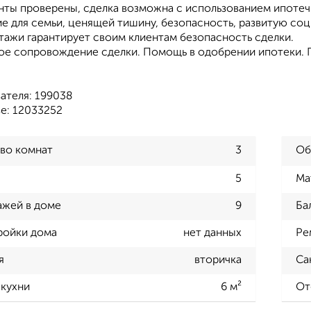
нты проверены, сделка возможна с использованием ипотеч
е для семьи, ценящей тишину, безопасность, развитую со
тажи гарантирует своим клиентам безопасность сделки.
е сопровождение сделки. Помощь в одобрении ипотеки. П
ателя: 199038
е: 12033252
во комнат
3
Об
5
Ма
ажей в доме
9
Ба
ройки дома
нет данных
Ре
я
вторичка
Са
кухни
6 м²
От