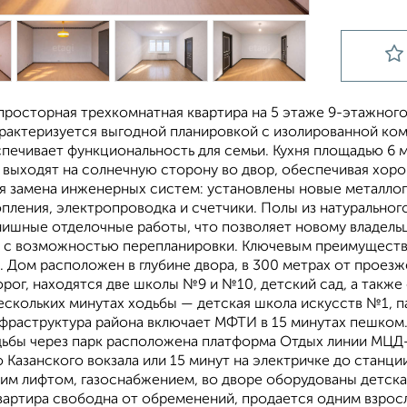
просторная трехкомнатная квартира на 5 этаже 9-этажного
рактеризуется выгодной планировкой с изолированной комн
спечивает функциональность для семьи. Кухня площадью 6 м²
на выходят на солнечную сторону во двор, обеспечивая хо
я замена инженерных систем: установлены новые металло
пления, электропроводка и счетчики. Полы из натуральног
нишные отделочные работы, что позволяет новому владельц
, с возможностью перепланировки. Ключевым преимущество
 Дом расположен в глубине двора, в 300 метрах от проезж
орог, находятся две школы №9 и №10, детский сад, а такж
ескольких минутах ходьбы — детская школа искусств №1, п
нфраструктура района включает МФТИ в 15 минутах пешком.
дьбы через парк расположена платформа Отдых линии МЦД
о Казанского вокзала или 15 минут на электричке до станц
им лифтом, газоснабжением, во дворе оборудованы детска
вартира свободна от обременений, продается одним взрос