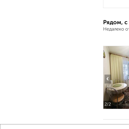
Рядом, с
Недалеко о
‹
2
/2