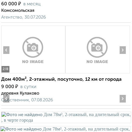
₽
60 000
в месяц
Комсомольская
Агентство, 30.07.2026
‹
›
2
/8
Дом 400м², 2-этажный, посуточно, 12 км от города
₽
9 000
в сутки
деревня Кулаково
‹
›
Собственник, 07.08.2026