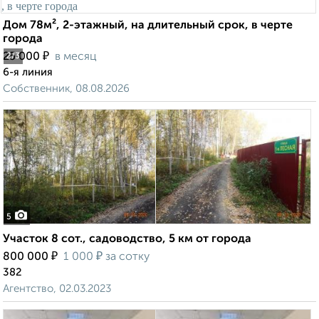
Дом 78м², 2-этажный, на длительный срок, в черте
города
₽
25 000
в месяц
2
/3
6-я линия
Собственник, 08.08.2026
5
Участок 8 сот., садоводство, 5 км от города
₽
₽
800 000
1 000
за сотку
382
Агентство, 02.03.2023