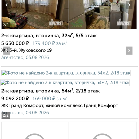
‹
›
2
/2
2-к квартира, вторичка, 32м², 5/5 этаж
₽
₽
5 650 000
179 400
за м²
‹
›
ЖК 3-й, Жуковского 19
Агентство, 05.08.2026
2-к квартира, вторичка, 54м², 2/18 этаж
₽
₽
9 092 200
169 000
за м²
ЖК Гранд Комфорт, жилой комплекс Гранд Комфорт
Агентство, 03.08.2026
2
/2