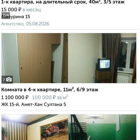
1-к квартира, на длительный срок, 40м², 3/5 этаж
₽
15 000
в месяц
2
/4
Мичурина 15
Агентство, 05.08.2026
7
Комната в 4-к квартире, 11м², 6/9 этаж
₽
₽
1 100 000
100 000
за м²
ЖК 15-й, Амет-Хан Султана 5