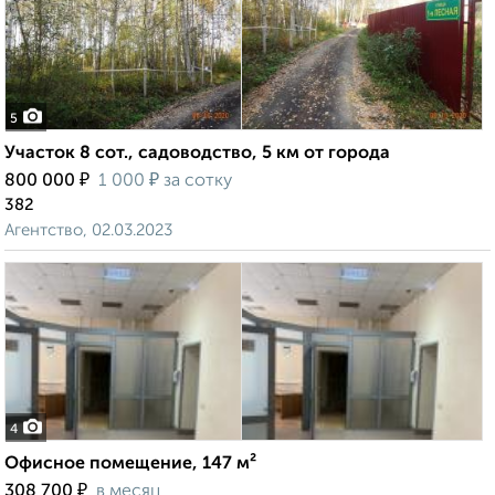
5
Участок 8 сот., садоводство, 5 км от города
₽
₽
800 000
1 000
за сотку
382
Агентство, 02.03.2023
4
Офисное помещение, 147 м²
₽
308 700
в месяц